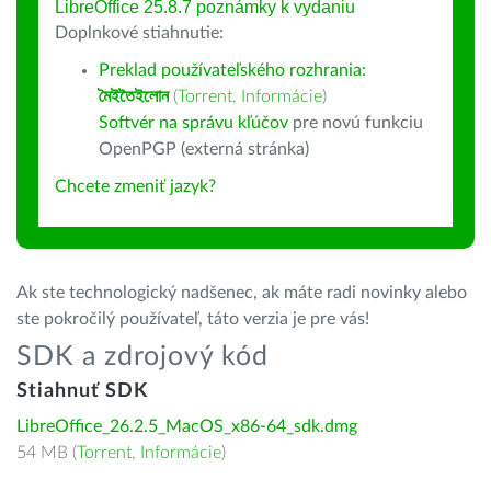
LibreOffice 25.8.7 poznámky k vydaniu
Doplnkové stiahnutie:
Preklad používateľského rozhrania:
মৈইতৈইলোন
(
Torrent
,
Informácie
)
Softvér na správu kľúčov
pre novú funkciu
OpenPGP (externá stránka)
Chcete zmeniť jazyk?
Ak ste technologický nadšenec, ak máte radi novinky alebo
ste pokročilý používateľ, táto verzia je pre vás!
SDK a zdrojový kód
Stiahnuť SDK
LibreOffice_26.2.5_MacOS_x86-64_sdk.dmg
54 MB (
Torrent
,
Informácie
)