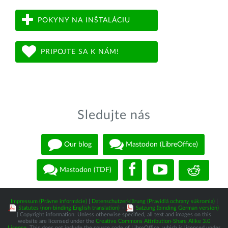
POKYNY NA INŠTALÁCIU
PRIPOJTE SA K NÁM!
Sledujte nás
Our blog
Mastodon (LibreOffice)
Mastodon (TDF)
Impressum (Právne informácie)
|
Datenschutzerklärung (Pravidlá ochrany súkromia)
|
Statutes (non-binding English translation)
-
Satzung (binding German version)
| Copyright information: Unless otherwise specified, all text and images on this
website are licensed under the
Creative Commons Attribution-Share Alike 3.0
License
. This does not include the source code of LibreOffice, which is licensed under