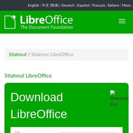
English
|
中文 (简体)
|
Deutsch
|
Español
|
Français
|
Italiano
|
More...
Stiahnuť
/
Stiahnuť LibreOffice
Stiahnuť LibreOffice
Download
LibreOffice