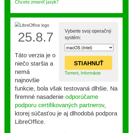
Chcete zmeniť jazyk?
Vyberte svoj operačný
25.8.7
systém:
Táto verzia je o
STIAHNUŤ
niečo staršia a
nemá
Torrent
,
Informácie
najnovšie
funkcie, bola však testovaná dlhšie. Na
firemné nasadenie
odporúčame
podporu certifikovaných partnerov
,
ktorej súčasťou je aj dlhodobá podpora
LibreOffice.