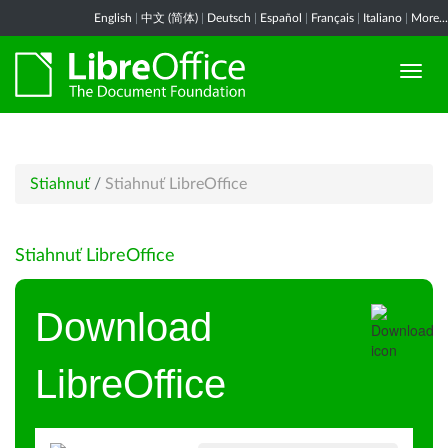
English
|
中文 (简体)
|
Deutsch
|
Español
|
Français
|
Italiano
|
More...
Stiahnuť
/
Stiahnuť LibreOffice
Stiahnuť LibreOffice
Download
LibreOffice