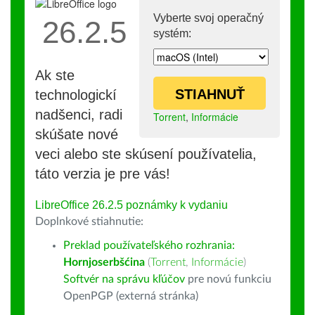
Vyberte svoj operačný
26.2.5
systém:
Ak ste
STIAHNUŤ
technologickí
nadšenci, radi
Torrent
,
Informácie
skúšate nové
veci alebo ste skúsení používatelia,
táto verzia je pre vás!
LibreOffice 26.2.5 poznámky k vydaniu
Doplnkové stiahnutie:
Preklad používateľského rozhrania:
Hornjoserbšćina
(
Torrent
,
Informácie
)
Softvér na správu kľúčov
pre novú funkciu
OpenPGP (externá stránka)