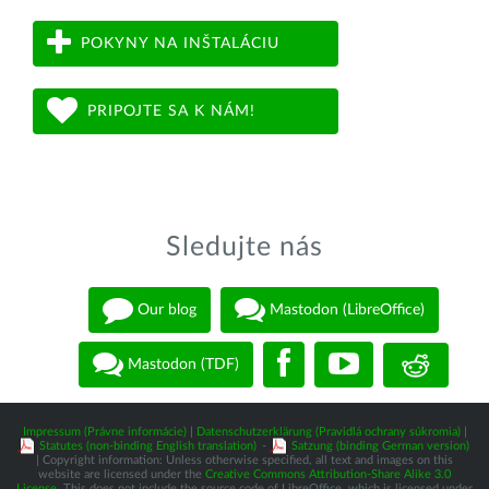
POKYNY NA INŠTALÁCIU
PRIPOJTE SA K NÁM!
Sledujte nás
Our blog
Mastodon (LibreOffice)
Mastodon (TDF)
Impressum (Právne informácie)
|
Datenschutzerklärung (Pravidlá ochrany súkromia)
|
Statutes (non-binding English translation)
-
Satzung (binding German version)
| Copyright information: Unless otherwise specified, all text and images on this
website are licensed under the
Creative Commons Attribution-Share Alike 3.0
License
. This does not include the source code of LibreOffice, which is licensed under