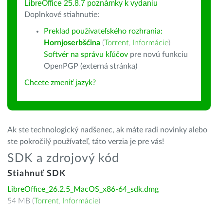
LibreOffice 25.8.7 poznámky k vydaniu
Doplnkové stiahnutie:
Preklad používateľského rozhrania:
Hornjoserbšćina
(
Torrent
,
Informácie
)
Softvér na správu kľúčov
pre novú funkciu
OpenPGP (externá stránka)
Chcete zmeniť jazyk?
Ak ste technologický nadšenec, ak máte radi novinky alebo
ste pokročilý používateľ, táto verzia je pre vás!
SDK a zdrojový kód
Stiahnuť SDK
LibreOffice_26.2.5_MacOS_x86-64_sdk.dmg
54 MB (
Torrent
,
Informácie
)