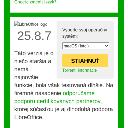
Chcete zmeniť jazyk?
Vyberte svoj operačný
25.8.7
systém:
Táto verzia je o
STIAHNUŤ
niečo staršia a
nemá
Torrent
,
Informácie
najnovšie
funkcie, bola však testovaná dlhšie. Na
firemné nasadenie
odporúčame
podporu certifikovaných partnerov
,
ktorej súčasťou je aj dlhodobá podpora
LibreOffice.