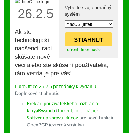
Vyberte svoj operačný
26.2.5
systém:
Ak ste
STIAHNUŤ
technologickí
nadšenci, radi
Torrent
,
Informácie
skúšate nové
veci alebo ste skúsení používatelia,
táto verzia je pre vás!
LibreOffice 26.2.5 poznámky k vydaniu
Doplnkové stiahnutie:
Preklad používateľského rozhrania:
kinyaRwanda
(
Torrent
,
Informácie
)
Softvér na správu kľúčov
pre novú funkciu
OpenPGP (externá stránka)