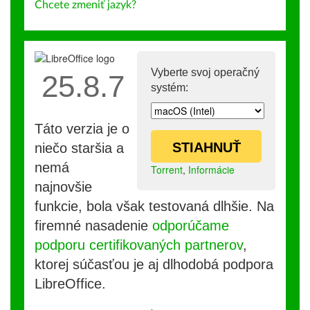
Chcete zmeniť jazyk?
Vyberte svoj operačný
25.8.7
systém:
Táto verzia je o
STIAHNUŤ
niečo staršia a
nemá
Torrent
,
Informácie
najnovšie
funkcie, bola však testovaná dlhšie. Na
firemné nasadenie
odporúčame
podporu certifikovaných partnerov
,
ktorej súčasťou je aj dlhodobá podpora
LibreOffice.