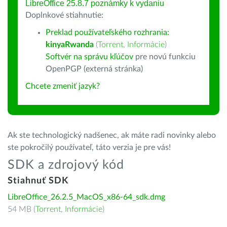
LibreOffice 25.8.7 poznámky k vydaniu
Doplnkové stiahnutie:
Preklad používateľského rozhrania:
kinyaRwanda
(
Torrent
,
Informácie
)
Softvér na správu kľúčov
pre novú funkciu
OpenPGP (externá stránka)
Chcete zmeniť jazyk?
Ak ste technologický nadšenec, ak máte radi novinky alebo
ste pokročilý používateľ, táto verzia je pre vás!
SDK a zdrojový kód
Stiahnuť SDK
LibreOffice_26.2.5_MacOS_x86-64_sdk.dmg
54 MB (
Torrent
,
Informácie
)