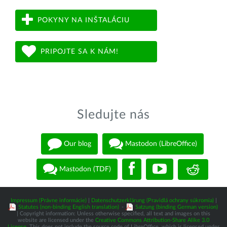
POKYNY NA INŠTALÁCIU
PRIPOJTE SA K NÁM!
Sledujte nás
Our blog
Mastodon (LibreOffice)
Mastodon (TDF)
Impressum (Právne informácie)
|
Datenschutzerklärung (Pravidlá ochrany súkromia)
|
Statutes (non-binding English translation)
-
Satzung (binding German version)
| Copyright information: Unless otherwise specified, all text and images on this
website are licensed under the
Creative Commons Attribution-Share Alike 3.0
License
. This does not include the source code of LibreOffice, which is licensed under