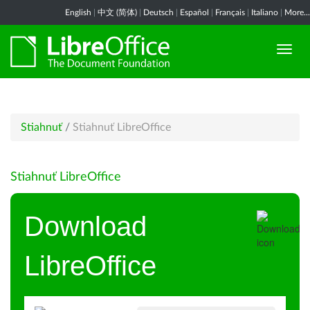
English
|
中文 (简体)
|
Deutsch
|
Español
|
Français
|
Italiano
|
More...
Stiahnuť
/
Stiahnuť LibreOffice
Stiahnuť LibreOffice
Download
LibreOffice