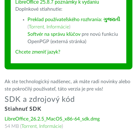
LibreOffice 25.8.7 poznámky k vydaniu
Doplnkové stiahnutie:
Preklad používateľského rozhrania:
ગુજરાતી
(
Torrent
,
Informácie
)
Softvér na správu kľúčov
pre novú funkciu
OpenPGP (externá stránka)
Chcete zmeniť jazyk?
Ak ste technologický nadšenec, ak máte radi novinky alebo
ste pokročilý používateľ, táto verzia je pre vás!
SDK a zdrojový kód
Stiahnuť SDK
LibreOffice_26.2.5_MacOS_x86-64_sdk.dmg
54 MB (
Torrent
,
Informácie
)