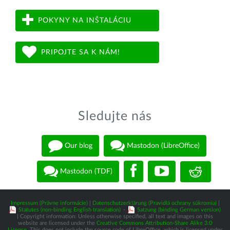
POKYNY NA INŠTALÁCIU
PRIPOJTE SA K NÁM!
Sledujte nás
Our blog
Mastodon (LibreOffice)
Mastodon (TDF)
Impressum (Právne informácie)
|
Datenschutzerklärung (Pravidlá ochrany súkromia)
|
Statutes (non-binding English translation)
-
Satzung (binding German version)
| Copyright information: Unless otherwise specified, all text and images on this
website are licensed under the
Creative Commons Attribution-Share Alike 3.0
License
. This does not include the source code of LibreOffice, which is licensed under