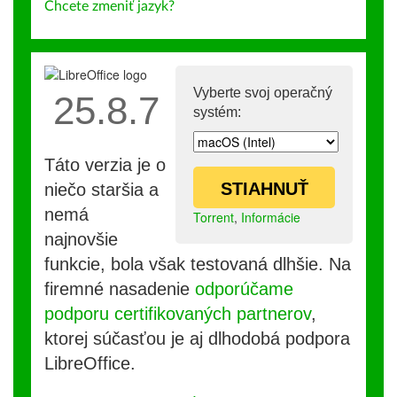
Chcete zmeniť jazyk?
Vyberte svoj operačný
25.8.7
systém:
Táto verzia je o
STIAHNUŤ
niečo staršia a
nemá
Torrent
,
Informácie
najnovšie
funkcie, bola však testovaná dlhšie. Na
firemné nasadenie
odporúčame
podporu certifikovaných partnerov
,
ktorej súčasťou je aj dlhodobá podpora
LibreOffice.