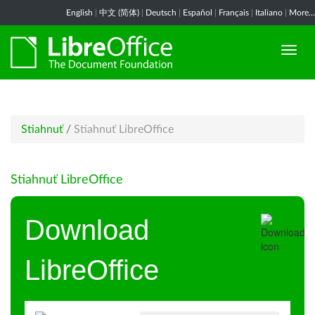
English
|
中文 (简体)
|
Deutsch
|
Español
|
Français
|
Italiano
|
More...
Stiahnuť
/
Stiahnuť LibreOffice
Stiahnuť LibreOffice
Download
LibreOffice