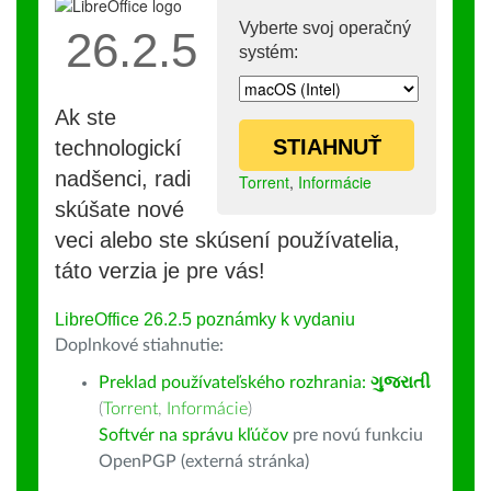
Vyberte svoj operačný
26.2.5
systém:
Ak ste
STIAHNUŤ
technologickí
nadšenci, radi
Torrent
,
Informácie
skúšate nové
veci alebo ste skúsení používatelia,
táto verzia je pre vás!
LibreOffice 26.2.5 poznámky k vydaniu
Doplnkové stiahnutie:
Preklad používateľského rozhrania:
ગુજરાતી
(
Torrent
,
Informácie
)
Softvér na správu kľúčov
pre novú funkciu
OpenPGP (externá stránka)