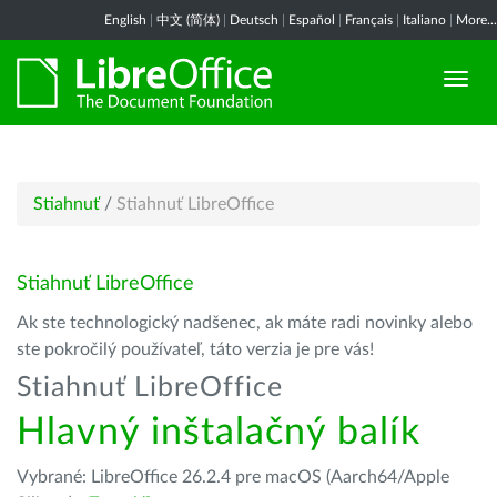
English
|
中文 (简体)
|
Deutsch
|
Español
|
Français
|
Italiano
|
More...
Stiahnuť
/
Stiahnuť LibreOffice
Stiahnuť LibreOffice
Ak ste technologický nadšenec, ak máte radi novinky alebo
ste pokročilý používateľ, táto verzia je pre vás!
Stiahnuť LibreOffice
Hlavný inštalačný balík
Vybrané: LibreOffice 26.2.4 pre macOS (Aarch64/Apple