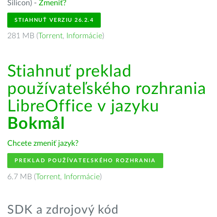
Silicon) -
Zmeniť?
STIAHNUŤ VERZIU 26.2.4
281 MB (
Torrent
,
Informácie
)
Stiahnuť preklad
používateľského rozhrania
LibreOffice v jazyku
Bokmål
Chcete zmeniť jazyk?
PREKLAD POUŽÍVATEĽSKÉHO ROZHRANIA
6.7 MB (
Torrent
,
Informácie
)
SDK a zdrojový kód