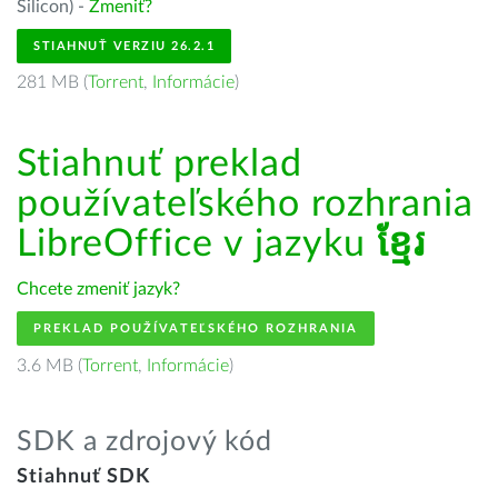
Silicon) -
Zmeniť?
STIAHNUŤ VERZIU 26.2.1
281 MB (
Torrent
,
Informácie
)
Stiahnuť preklad
používateľského rozhrania
LibreOffice v jazyku
ខ្មែរ
Chcete zmeniť jazyk?
PREKLAD POUŽÍVATEĽSKÉHO ROZHRANIA
3.6 MB (
Torrent
,
Informácie
)
SDK a zdrojový kód
Stiahnuť SDK