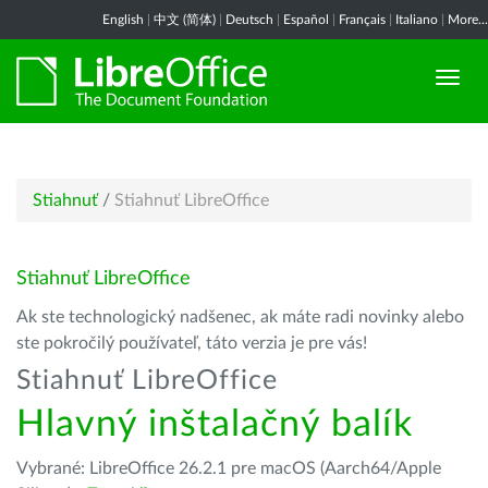
English
|
中文 (简体)
|
Deutsch
|
Español
|
Français
|
Italiano
|
More...
Stiahnuť
/
Stiahnuť LibreOffice
Stiahnuť LibreOffice
Ak ste technologický nadšenec, ak máte radi novinky alebo
ste pokročilý používateľ, táto verzia je pre vás!
Stiahnuť LibreOffice
Hlavný inštalačný balík
Vybrané: LibreOffice 26.2.1 pre macOS (Aarch64/Apple