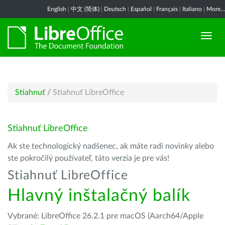
English
|
中文 (简体)
|
Deutsch
|
Español
|
Français
|
Italiano
|
More...
Stiahnuť
/
Stiahnuť LibreOffice
Stiahnuť LibreOffice
Ak ste technologický nadšenec, ak máte radi novinky alebo
ste pokročilý používateľ, táto verzia je pre vás!
Stiahnuť LibreOffice
Hlavný inštalačný balík
Vybrané: LibreOffice 26.2.1 pre macOS (Aarch64/Apple