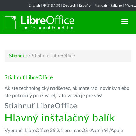
English
|
中文 (简体)
|
Deutsch
|
Español
|
Français
|
Italiano
|
More...
Stiahnuť
/
Stiahnuť LibreOffice
Stiahnuť LibreOffice
Ak ste technologický nadšenec, ak máte radi novinky alebo
ste pokročilý používateľ, táto verzia je pre vás!
Stiahnuť LibreOffice
Hlavný inštalačný balík
Vybrané: LibreOffice 26.2.1 pre macOS (Aarch64/Apple