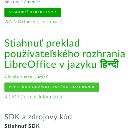
Silicon) -
Zmeniť?
STIAHNUŤ VERZIU 26.2.1
281 MB (
Torrent
,
Informácie
)
Stiahnuť preklad
používateľského rozhrania
LibreOffice v jazyku
हिन्दी
Chcete zmeniť jazyk?
PREKLAD POUŽÍVATEĽSKÉHO ROZHRANIA
4.1 MB (
Torrent
,
Informácie
)
SDK a zdrojový kód
Stiahnuť SDK