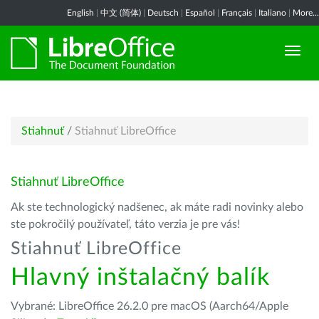
English
|
中文 (简体)
|
Deutsch
|
Español
|
Français
|
Italiano
|
More...
Stiahnuť
/
Stiahnuť LibreOffice
Stiahnuť LibreOffice
Ak ste technologický nadšenec, ak máte radi novinky alebo
ste pokročilý používateľ, táto verzia je pre vás!
Stiahnuť LibreOffice
Hlavný inštalačný balík
Vybrané: LibreOffice 26.2.0 pre macOS (Aarch64/Apple