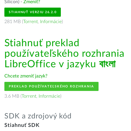
Silicon) -
Zmeniť?
STIAHNUŤ VERZIU 26.2.0
281 MB (
Torrent
,
Informácie
)
Stiahnuť preklad
používateľského rozhrania
LibreOffice v jazyku
বাংলা
Chcete zmeniť jazyk?
PREKLAD POUŽÍVATEĽSKÉHO ROZHRANIA
3.6 MB (
Torrent
,
Informácie
)
SDK a zdrojový kód
Stiahnuť SDK