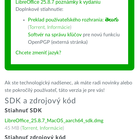
LibreOffice 25.8.7 poznámky k vydaniu
Doplnkové stiahnutie:
Preklad používateľského rozhrania:
తెలుగు
(
Torrent
,
Informácie
)
Softvér na správu kľúčov
pre novú funkciu
OpenPGP (externá stránka)
Chcete zmeniť jazyk?
Ak ste technologický nadšenec, ak máte radi novinky alebo
ste pokročilý používateľ, táto verzia je pre vás!
SDK a zdrojový kód
Stiahnuť SDK
LibreOffice_25.8.7_MacOS_aarch64_sdk.dmg
45 MB (
Torrent
,
Informácie
)
Stiahnuť zdrojový kód