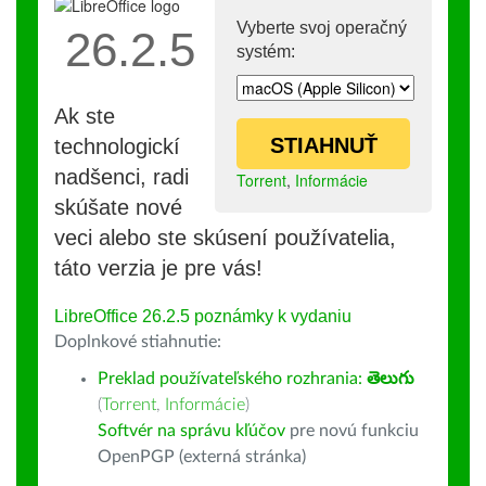
Vyberte svoj operačný
26.2.5
systém:
Ak ste
STIAHNUŤ
technologickí
nadšenci, radi
Torrent
,
Informácie
skúšate nové
veci alebo ste skúsení používatelia,
táto verzia je pre vás!
LibreOffice 26.2.5 poznámky k vydaniu
Doplnkové stiahnutie:
Preklad používateľského rozhrania:
తెలుగు
(
Torrent
,
Informácie
)
Softvér na správu kľúčov
pre novú funkciu
OpenPGP (externá stránka)