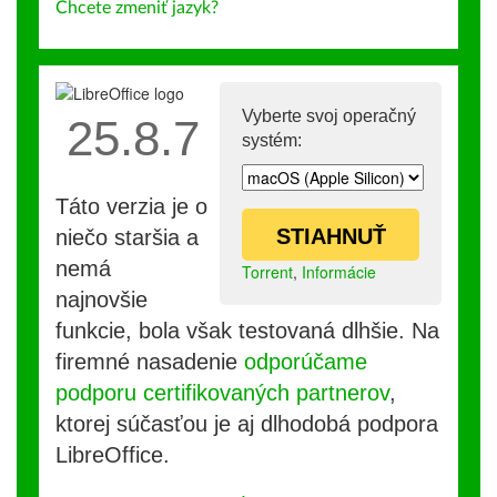
Chcete zmeniť jazyk?
Vyberte svoj operačný
25.8.7
systém:
Táto verzia je o
STIAHNUŤ
niečo staršia a
nemá
Torrent
,
Informácie
najnovšie
funkcie, bola však testovaná dlhšie. Na
firemné nasadenie
odporúčame
podporu certifikovaných partnerov
,
ktorej súčasťou je aj dlhodobá podpora
LibreOffice.