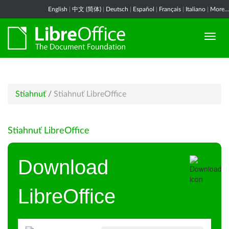
English
|
中文 (简体)
|
Deutsch
|
Español
|
Français
|
Italiano
|
More...
Stiahnuť
/
Stiahnuť LibreOffice
Stiahnuť LibreOffice
Download
LibreOffice