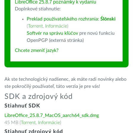
LibreOffice 25.8.7 poznámky k vydaniu
Doplnkové stiahnutie:
Preklad používateľského rozhrania:
Ślōnski
(
Torrent
,
Informácie
)
Softvér na správu kľúčov
pre novú funkciu
OpenPGP (externá stránka)
Chcete zmeniť jazyk?
Ak ste technologický nadšenec, ak máte radi novinky alebo
ste pokročilý používateľ, táto verzia je pre vás!
SDK a zdrojový kód
Stiahnuť SDK
LibreOffice_25.8.7_MacOS_aarch64_sdk.dmg
45 MB (
Torrent
,
Informácie
)
Stiahnuť zdrojový kód