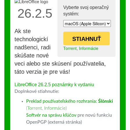
Vyberte svoj operačný
26.2.5
systém:
Ak ste
STIAHNUŤ
technologickí
nadšenci, radi
Torrent
,
Informácie
skúšate nové
veci alebo ste skúsení používatelia,
táto verzia je pre vás!
LibreOffice 26.2.5 poznámky k vydaniu
Doplnkové stiahnutie:
Preklad používateľského rozhrania:
Ślōnski
(
Torrent
,
Informácie
)
Softvér na správu kľúčov
pre novú funkciu
OpenPGP (externá stránka)