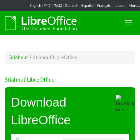
English
|
中文 (简体)
|
Deutsch
|
Español
|
Français
|
Italiano
|
More...
Stiahnuť
/
Stiahnuť LibreOffice
Stiahnuť LibreOffice
Download
LibreOffice