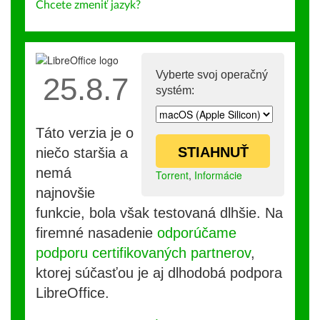
Chcete zmeniť jazyk?
Vyberte svoj operačný
25.8.7
systém:
Táto verzia je o
STIAHNUŤ
niečo staršia a
nemá
Torrent
,
Informácie
najnovšie
funkcie, bola však testovaná dlhšie. Na
firemné nasadenie
odporúčame
podporu certifikovaných partnerov
,
ktorej súčasťou je aj dlhodobá podpora
LibreOffice.