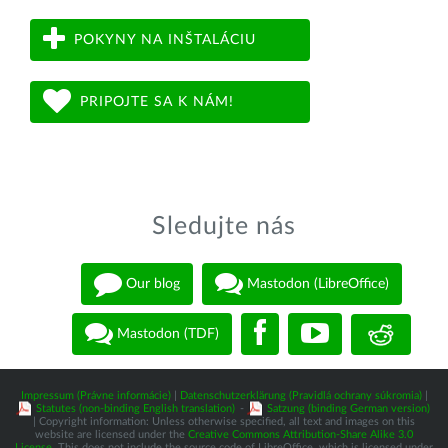
POKYNY NA INŠTALÁCIU
PRIPOJTE SA K NÁM!
Sledujte nás
Our blog
Mastodon (LibreOffice)
Mastodon (TDF)
Impressum (Právne informácie)
|
Datenschutzerklärung (Pravidlá ochrany súkromia)
|
Statutes (non-binding English translation)
-
Satzung (binding German version)
| Copyright information: Unless otherwise specified, all text and images on this
website are licensed under the
Creative Commons Attribution-Share Alike 3.0
License
. This does not include the source code of LibreOffice, which is licensed under