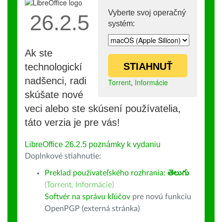
Vyberte svoj operačný
26.2.5
systém:
Ak ste
STIAHNUŤ
technologickí
nadšenci, radi
Torrent
,
Informácie
skúšate nové
veci alebo ste skúsení používatelia,
táto verzia je pre vás!
LibreOffice 26.2.5 poznámky k vydaniu
Doplnkové stiahnutie:
Preklad používateľského rozhrania:
తెలుగు
(
Torrent
,
Informácie
)
Softvér na správu kľúčov
pre novú funkciu
OpenPGP (externá stránka)