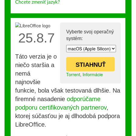
Chcete zmeniť jazyk?
Vyberte svoj operačný
25.8.7
systém:
Táto verzia je o
STIAHNUŤ
niečo staršia a
nemá
Torrent
,
Informácie
najnovšie
funkcie, bola však testovaná dlhšie. Na
firemné nasadenie
odporúčame
podporu certifikovaných partnerov
,
ktorej súčasťou je aj dlhodobá podpora
LibreOffice.