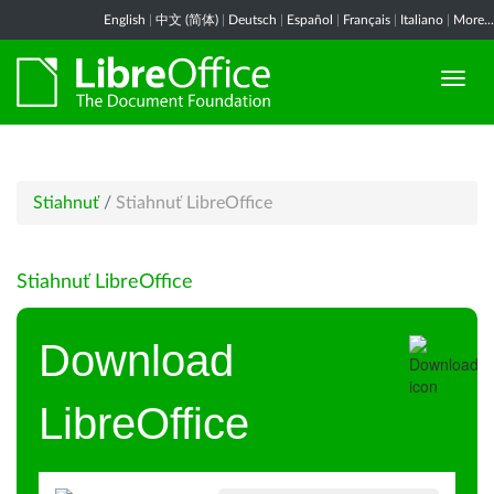
English
|
中文 (简体)
|
Deutsch
|
Español
|
Français
|
Italiano
|
More...
Stiahnuť
/
Stiahnuť LibreOffice
Stiahnuť LibreOffice
Download
LibreOffice