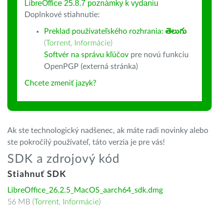
LibreOffice 25.8.7 poznámky k vydaniu
Doplnkové stiahnutie:
Preklad používateľského rozhrania:
తెలుగు
(
Torrent
,
Informácie
)
Softvér na správu kľúčov
pre novú funkciu
OpenPGP (externá stránka)
Chcete zmeniť jazyk?
Ak ste technologický nadšenec, ak máte radi novinky alebo
ste pokročilý používateľ, táto verzia je pre vás!
SDK a zdrojový kód
Stiahnuť SDK
LibreOffice_26.2.5_MacOS_aarch64_sdk.dmg
56 MB (
Torrent
,
Informácie
)