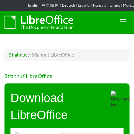
English
|
中文 (简体)
|
Deutsch
|
Español
|
Français
|
Italiano
|
More...
Stiahnuť
/
Stiahnuť LibreOffice
Stiahnuť LibreOffice
Download
LibreOffice