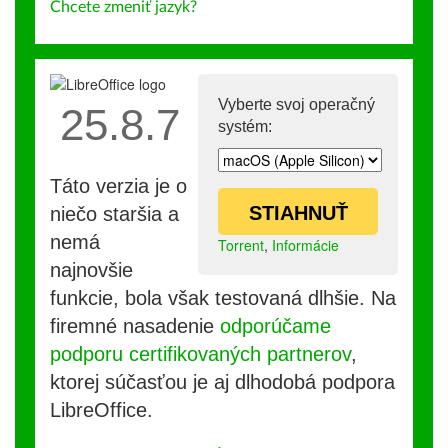
Chcete zmeniť jazyk?
Vyberte svoj operačný
25.8.7
systém:
Táto verzia je o
STIAHNUŤ
niečo staršia a
nemá
Torrent
,
Informácie
najnovšie
funkcie, bola však testovaná dlhšie. Na
firemné nasadenie
odporúčame
podporu certifikovaných partnerov
,
ktorej súčasťou je aj dlhodobá podpora
LibreOffice.