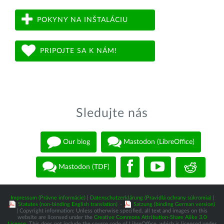
POKYNY NA INŠTALÁCIU
PRIPOJTE SA K NÁM!
Sledujte nás
Our blog
Mastodon (LibreOffice)
Mastodon (TDF)
Impressum (Právne informácie)
|
Datenschutzerklärung (Pravidlá ochrany súkromia)
|
Statutes (non-binding English translation)
-
Satzung (binding German version)
| Copyright information: Unless otherwise specified, all text and images on this
website are licensed under the
Creative Commons Attribution-Share Alike 3.0
License
. This does not include the source code of LibreOffice, which is licensed under