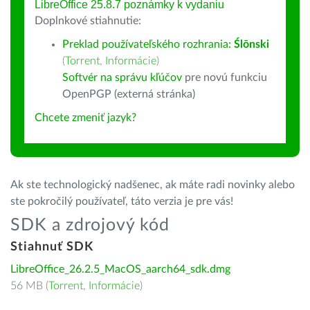
LibreOffice 25.8.7 poznámky k vydaniu
Doplnkové stiahnutie:
Preklad používateľského rozhrania:
Ślōnski
(
Torrent
,
Informácie
)
Softvér na správu kľúčov
pre novú funkciu
OpenPGP (externá stránka)
Chcete zmeniť jazyk?
Ak ste technologický nadšenec, ak máte radi novinky alebo
ste pokročilý používateľ, táto verzia je pre vás!
SDK a zdrojový kód
Stiahnuť SDK
LibreOffice_26.2.5_MacOS_aarch64_sdk.dmg
56 MB (
Torrent
,
Informácie
)