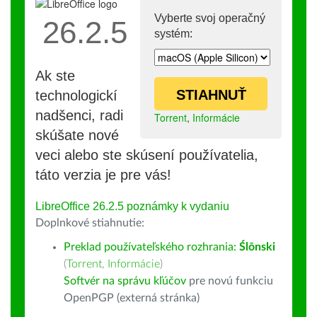
Vyberte svoj operačný
26.2.5
systém:
Ak ste
STIAHNUŤ
technologickí
nadšenci, radi
Torrent
,
Informácie
skúšate nové
veci alebo ste skúsení používatelia,
táto verzia je pre vás!
LibreOffice 26.2.5 poznámky k vydaniu
Doplnkové stiahnutie:
Preklad používateľského rozhrania:
Ślōnski
(
Torrent
,
Informácie
)
Softvér na správu kľúčov
pre novú funkciu
OpenPGP (externá stránka)