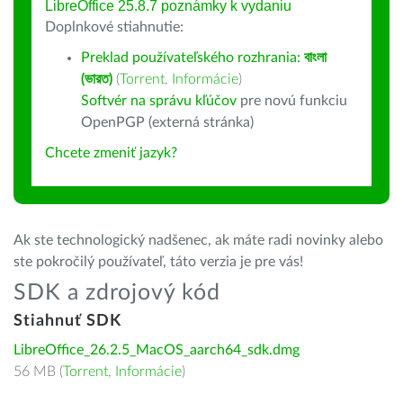
LibreOffice 25.8.7 poznámky k vydaniu
Doplnkové stiahnutie:
Preklad používateľského rozhrania:
বাংলা
(ভারত)
(
Torrent
,
Informácie
)
Softvér na správu kľúčov
pre novú funkciu
OpenPGP (externá stránka)
Chcete zmeniť jazyk?
Ak ste technologický nadšenec, ak máte radi novinky alebo
ste pokročilý používateľ, táto verzia je pre vás!
SDK a zdrojový kód
Stiahnuť SDK
LibreOffice_26.2.5_MacOS_aarch64_sdk.dmg
56 MB (
Torrent
,
Informácie
)