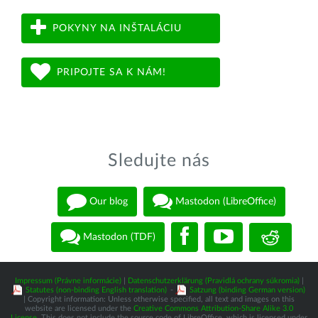
POKYNY NA INŠTALÁCIU
PRIPOJTE SA K NÁM!
Sledujte nás
Our blog
Mastodon (LibreOffice)
Mastodon (TDF)
Impressum (Právne informácie)
|
Datenschutzerklärung (Pravidlá ochrany súkromia)
|
Statutes (non-binding English translation)
-
Satzung (binding German version)
| Copyright information: Unless otherwise specified, all text and images on this
website are licensed under the
Creative Commons Attribution-Share Alike 3.0
License
. This does not include the source code of LibreOffice, which is licensed under