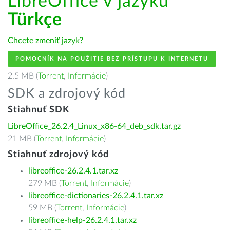
LibreOffice v jazyku
Türkçe
Chcete zmeniť jazyk?
POMOCNÍK NA POUŽITIE BEZ PRÍSTUPU K INTERNETU
2.5 MB (
Torrent
,
Informácie
)
SDK a zdrojový kód
Stiahnuť SDK
LibreOffice_26.2.4_Linux_x86-64_deb_sdk.tar.gz
21 MB (
Torrent
,
Informácie
)
Stiahnuť zdrojový kód
libreoffice-26.2.4.1.tar.xz
279 MB (
Torrent
,
Informácie
)
libreoffice-dictionaries-26.2.4.1.tar.xz
59 MB (
Torrent
,
Informácie
)
libreoffice-help-26.2.4.1.tar.xz