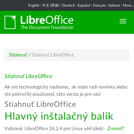
English
|
中文 (简体)
|
Deutsch
|
Español
|
Français
|
Italiano
|
More...
Stiahnuť
/
Stiahnuť LibreOffice
Stiahnuť LibreOffice
Ak ste technologický nadšenec, ak máte radi novinky alebo
ste pokročilý používateľ, táto verzia je pre vás!
Stiahnuť LibreOffice
Hlavný inštalačný balík
Vybrané: LibreOffice 26.2.4 pre Linux x64 (deb) -
Zmeniť?