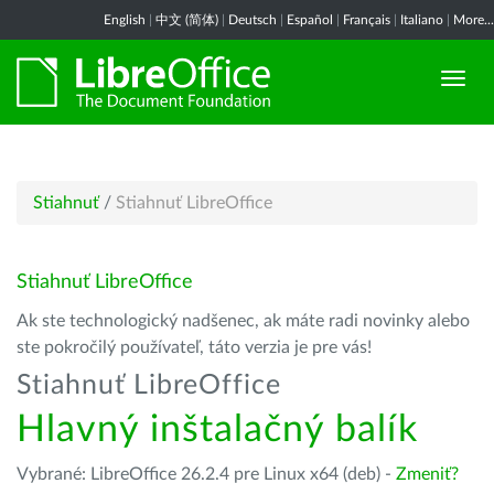
English
|
中文 (简体)
|
Deutsch
|
Español
|
Français
|
Italiano
|
More...
Stiahnuť
/
Stiahnuť LibreOffice
Stiahnuť LibreOffice
Ak ste technologický nadšenec, ak máte radi novinky alebo
ste pokročilý používateľ, táto verzia je pre vás!
Stiahnuť LibreOffice
Hlavný inštalačný balík
Vybrané: LibreOffice 26.2.4 pre Linux x64 (deb) -
Zmeniť?