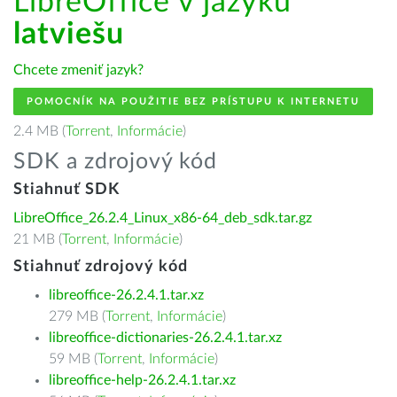
LibreOffice v jazyku
latviešu
Chcete zmeniť jazyk?
POMOCNÍK NA POUŽITIE BEZ PRÍSTUPU K INTERNETU
2.4 MB (
Torrent
,
Informácie
)
SDK a zdrojový kód
Stiahnuť SDK
LibreOffice_26.2.4_Linux_x86-64_deb_sdk.tar.gz
21 MB (
Torrent
,
Informácie
)
Stiahnuť zdrojový kód
libreoffice-26.2.4.1.tar.xz
279 MB (
Torrent
,
Informácie
)
libreoffice-dictionaries-26.2.4.1.tar.xz
59 MB (
Torrent
,
Informácie
)
libreoffice-help-26.2.4.1.tar.xz