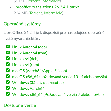
56 MB (
Torrent
,
Informácie
)
libreoffice-translations-26.2.4.1.tar.xz
224 MB (
Torrent
,
Informácie
)
Operačné systémy
LibreOffice 26.2.4 je k dispozícii pre nasledujúce operačné
systémy/architektúry:
Linux Aarch64 (deb)
Linux Aarch64 (rpm)
Linux x64 (deb)
Linux x64 (rpm)
macOS (Aarch64/Apple Silicon)
macOS x86_64 (požadovaná verzia 10.14 alebo novšia)
Windows (32 bit, deprecated)
Windows Aarch64
Windows x86_64 (Požadovaná verzia 7 alebo novšia)
Dostupné verzie