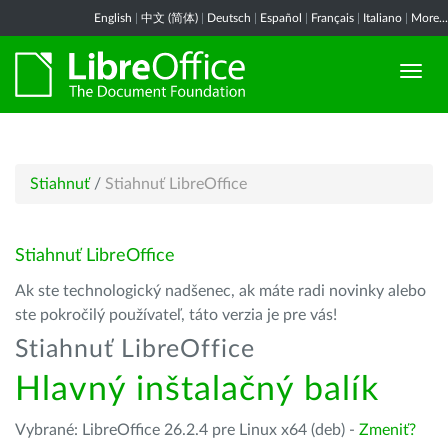
English
|
中文 (简体)
|
Deutsch
|
Español
|
Français
|
Italiano
|
More...
Stiahnuť
/
Stiahnuť LibreOffice
Stiahnuť LibreOffice
Ak ste technologický nadšenec, ak máte radi novinky alebo
ste pokročilý používateľ, táto verzia je pre vás!
Stiahnuť LibreOffice
Hlavný inštalačný balík
Vybrané: LibreOffice 26.2.4 pre Linux x64 (deb) -
Zmeniť?