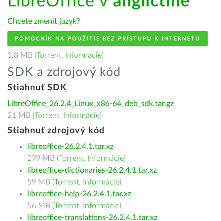
LibreOffice v
angličtine
Chcete zmeniť jazyk?
POMOCNÍK NA POUŽITIE BEZ PRÍSTUPU K INTERNETU
1.8 MB (
Torrent
,
Informácie
)
SDK a zdrojový kód
Stiahnuť SDK
LibreOffice_26.2.4_Linux_x86-64_deb_sdk.tar.gz
21 MB (
Torrent
,
Informácie
)
Stiahnuť zdrojový kód
libreoffice-26.2.4.1.tar.xz
279 MB (
Torrent
,
Informácie
)
libreoffice-dictionaries-26.2.4.1.tar.xz
59 MB (
Torrent
,
Informácie
)
libreoffice-help-26.2.4.1.tar.xz
56 MB (
Torrent
,
Informácie
)
libreoffice-translations-26.2.4.1.tar.xz