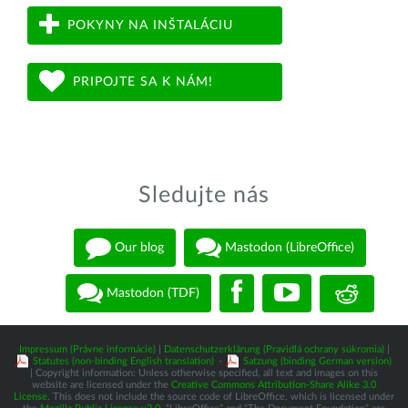
POKYNY NA INŠTALÁCIU
PRIPOJTE SA K NÁM!
Sledujte nás
Our blog
Mastodon (LibreOffice)
Mastodon (TDF)
Impressum (Právne informácie)
|
Datenschutzerklärung (Pravidlá ochrany súkromia)
|
Statutes (non-binding English translation)
-
Satzung (binding German version)
| Copyright information: Unless otherwise specified, all text and images on this
website are licensed under the
Creative Commons Attribution-Share Alike 3.0
License
. This does not include the source code of LibreOffice, which is licensed under