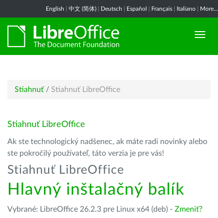
English
|
中文 (简体)
|
Deutsch
|
Español
|
Français
|
Italiano
|
More...
Stiahnuť
/
Stiahnuť LibreOffice
Stiahnuť LibreOffice
Ak ste technologický nadšenec, ak máte radi novinky alebo
ste pokročilý používateľ, táto verzia je pre vás!
Stiahnuť LibreOffice
Hlavný inštalačný balík
Vybrané: LibreOffice 26.2.3 pre Linux x64 (deb) -
Zmeniť?