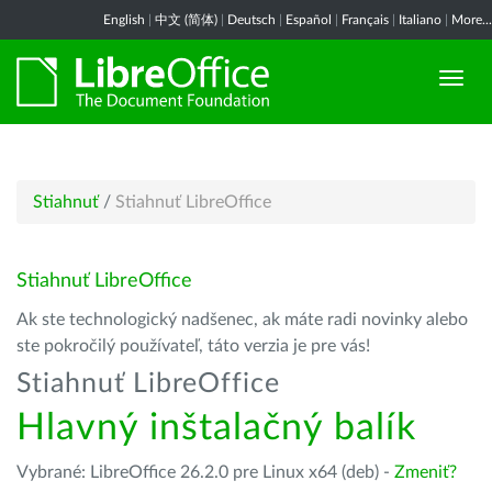
English
|
中文 (简体)
|
Deutsch
|
Español
|
Français
|
Italiano
|
More...
Stiahnuť
/
Stiahnuť LibreOffice
Stiahnuť LibreOffice
Ak ste technologický nadšenec, ak máte radi novinky alebo
ste pokročilý používateľ, táto verzia je pre vás!
Stiahnuť LibreOffice
Hlavný inštalačný balík
Vybrané: LibreOffice 26.2.0 pre Linux x64 (deb) -
Zmeniť?