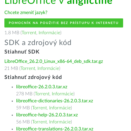
LibreOffice v
angličtine
Chcete zmeniť jazyk?
POMOCNÍK NA POUŽITIE BEZ PRÍSTUPU K INTERNETU
1.8 MB (
Torrent
,
Informácie
)
SDK a zdrojový kód
Stiahnuť SDK
LibreOffice_26.2.0_Linux_x86-64_deb_sdk.tar.gz
21 MB (
Torrent
,
Informácie
)
Stiahnuť zdrojový kód
libreoffice-26.2.0.3.tar.xz
278 MB (
Torrent
,
Informácie
)
libreoffice-dictionaries-26.2.0.3.tar.xz
59 MB (
Torrent
,
Informácie
)
libreoffice-help-26.2.0.3.tar.xz
56 MB (
Torrent
,
Informácie
)
libreoffice-translations-26.2.0.3.tar.xz