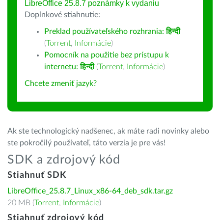
LibreOffice 25.8.7 poznámky k vydaniu
Doplnkové stiahnutie:
Preklad používateľského rozhrania:
हिन्दी
(
Torrent
,
Informácie
)
Pomocník na použitie bez prístupu k
internetu:
हिन्दी
(
Torrent
,
Informácie
)
Chcete zmeniť jazyk?
Ak ste technologický nadšenec, ak máte radi novinky alebo
ste pokročilý používateľ, táto verzia je pre vás!
SDK a zdrojový kód
Stiahnuť SDK
LibreOffice_25.8.7_Linux_x86-64_deb_sdk.tar.gz
20 MB (
Torrent
,
Informácie
)
Stiahnuť zdrojový kód