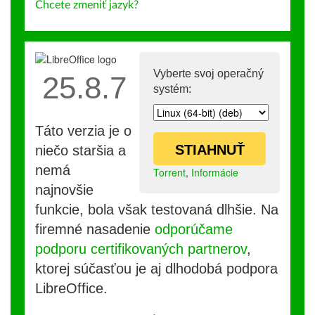
Chcete zmeniť jazyk?
Vyberte svoj operačný
25.8.7
systém:
Táto verzia je o
STIAHNUŤ
niečo staršia a
nemá
Torrent
,
Informácie
najnovšie
funkcie, bola však testovaná dlhšie. Na
firemné nasadenie
odporúčame
podporu certifikovaných partnerov
,
ktorej súčasťou je aj dlhodobá podpora
LibreOffice.