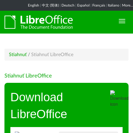
English
|
中文 (简体)
|
Deutsch
|
Español
|
Français
|
Italiano
|
More...
Stiahnuť
/
Stiahnuť LibreOffice
Stiahnuť LibreOffice
Download
LibreOffice