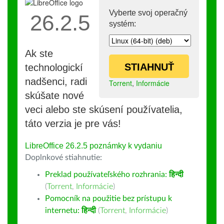
Vyberte svoj operačný
26.2.5
systém:
Ak ste
STIAHNUŤ
technologickí
nadšenci, radi
Torrent
,
Informácie
skúšate nové
veci alebo ste skúsení používatelia,
táto verzia je pre vás!
LibreOffice 26.2.5 poznámky k vydaniu
Doplnkové stiahnutie:
Preklad používateľského rozhrania:
हिन्दी
(
Torrent
,
Informácie
)
Pomocník na použitie bez prístupu k
internetu:
हिन्दी
(
Torrent
,
Informácie
)