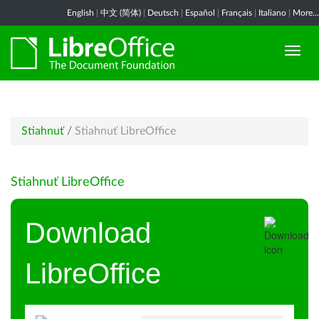
English
|
中文 (简体)
|
Deutsch
|
Español
|
Français
|
Italiano
|
More...
Stiahnuť
/
Stiahnuť LibreOffice
Stiahnuť LibreOffice
Download
LibreOffice