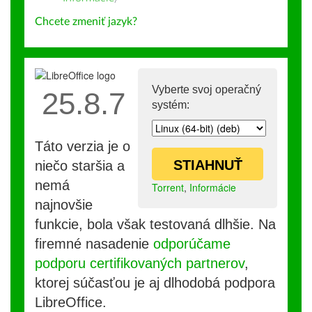
Chcete zmeniť jazyk?
Vyberte svoj operačný
25.8.7
systém:
Táto verzia je o
STIAHNUŤ
niečo staršia a
nemá
Torrent
,
Informácie
najnovšie
funkcie, bola však testovaná dlhšie. Na
firemné nasadenie
odporúčame
podporu certifikovaných partnerov
,
ktorej súčasťou je aj dlhodobá podpora
LibreOffice.