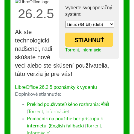
Vyberte svoj operačný
26.2.5
systém:
Ak ste
STIAHNUŤ
technologickí
nadšenci, radi
Torrent
,
Informácie
skúšate nové
veci alebo ste skúsení používatelia,
táto verzia je pre vás!
LibreOffice 26.2.5 poznámky k vydaniu
Doplnkové stiahnutie:
Preklad používateľského rozhrania:
बोडो
(
Torrent
,
Informácie
)
Pomocník na použitie bez prístupu k
internetu: (English fallback)
(
Torrent
,
Informácie
)