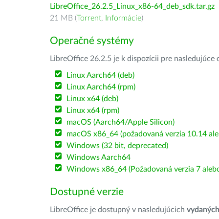
LibreOffice_26.2.5_Linux_x86-64_deb_sdk.tar.gz
21 MB (
Torrent
,
Informácie
)
Operačné systémy
LibreOffice 26.2.5 je k dispozícii pre nasledujúc
Linux Aarch64 (deb)
Linux Aarch64 (rpm)
Linux x64 (deb)
Linux x64 (rpm)
macOS (Aarch64/Apple Silicon)
macOS x86_64 (požadovaná verzia 10.14 ale
Windows (32 bit, deprecated)
Windows Aarch64
Windows x86_64 (Požadovaná verzia 7 alebo
Dostupné verzie
LibreOffice je dostupný v nasledujúcich
vydanýc