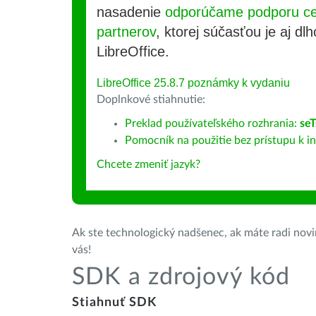
nasadenie
odporúčame podporu cer
partnerov
, ktorej súčasťou je aj d
LibreOffice.
LibreOffice 25.8.7 poznámky k vydaniu
Doplnkové stiahnutie:
Preklad používateľského rozhrania:
se
Pomocník na použitie bez prístupu k int
Chcete zmeniť jazyk?
Ak ste technologický nadšenec, ak máte radi novin
vás!
SDK a zdrojový kód
Stiahnuť SDK