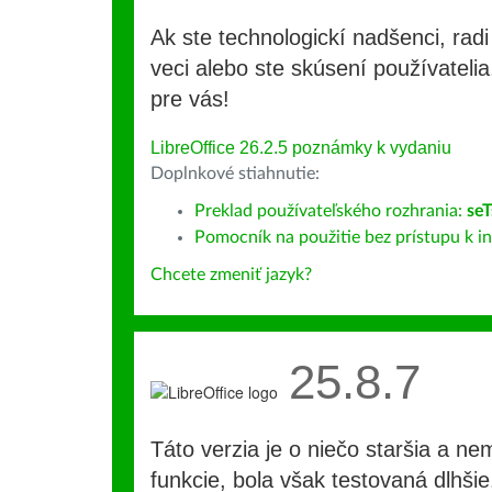
Ak ste technologickí nadšenci, rad
veci alebo ste skúsení používatelia,
pre vás!
LibreOffice 26.2.5 poznámky k vydaniu
Doplnkové stiahnutie:
Preklad používateľského rozhrania:
se
Pomocník na použitie bez prístupu k int
Chcete zmeniť jazyk?
25.8.7
Táto verzia je o niečo staršia a ne
funkcie, bola však testovaná dlhši