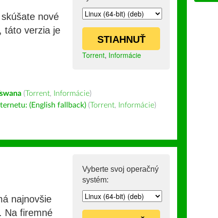
i skúšate nové
 táto verzia je
STIAHNUŤ
Torrent
,
Informácie
Tswana
(
Torrent
,
Informácie
)
ernetu: (English fallback)
(
Torrent
,
Informácie
)
Vyberte svoj operačný
systém:
má najnovšie
e. Na firemné