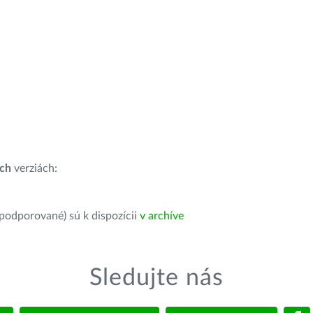
ích
verziách:
 podporované) sú k dispozícii
v archíve
Sledujte nás