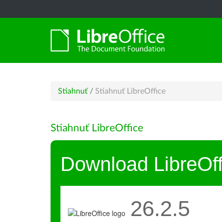
Stiahnuť
/
Stiahnuť LibreOffice
Stiahnuť LibreOffice
Download LibreOff
26.2.5