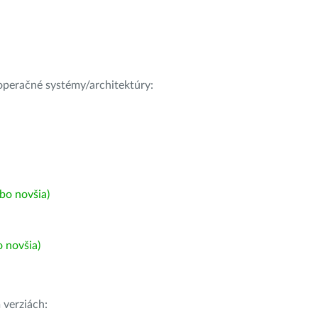
e operačné systémy/architektúry:
bo novšia)
 novšia)
h
verziách: