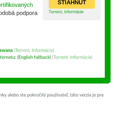
STIAHNUŤ
tifikovaných
Torrent
,
Informácie
lhodobá podpora
Tswana
(
Torrent
,
Informácie
)
ernetu: (English fallback)
(
Torrent
,
Informácie
)
ky alebo ste pokročilý používateľ, táto verzia je pre