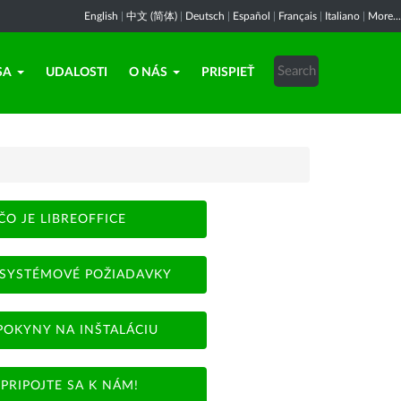
English
|
中文 (简体)
|
Deutsch
|
Español
|
Français
|
Italiano
|
More...
SA
UDALOSTI
O NÁS
PRISPIEŤ
ČO JE LIBREOFFICE
SYSTÉMOVÉ POŽIADAVKY
POKYNY NA INŠTALÁCIU
PRIPOJTE SA K NÁM!