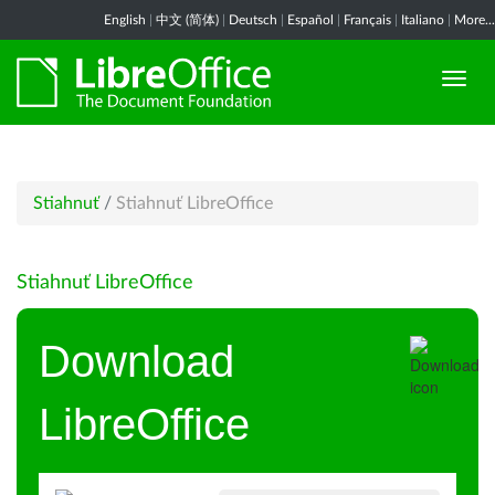
English
|
中文 (简体)
|
Deutsch
|
Español
|
Français
|
Italiano
|
More...
Stiahnuť
/
Stiahnuť LibreOffice
Stiahnuť LibreOffice
Download
LibreOffice