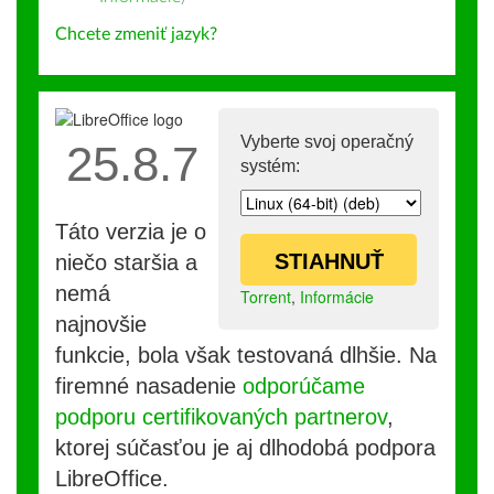
Chcete zmeniť jazyk?
Vyberte svoj operačný
25.8.7
systém:
Táto verzia je o
STIAHNUŤ
niečo staršia a
nemá
Torrent
,
Informácie
najnovšie
funkcie, bola však testovaná dlhšie. Na
firemné nasadenie
odporúčame
podporu certifikovaných partnerov
,
ktorej súčasťou je aj dlhodobá podpora
LibreOffice.