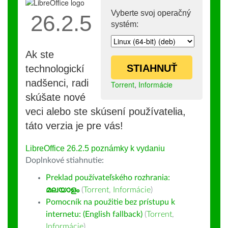
Vyberte svoj operačný
26.2.5
systém:
Ak ste
STIAHNUŤ
technologickí
nadšenci, radi
Torrent
,
Informácie
skúšate nové
veci alebo ste skúsení používatelia,
táto verzia je pre vás!
LibreOffice 26.2.5 poznámky k vydaniu
Doplnkové stiahnutie:
Preklad používateľského rozhrania:
മലയാളം
(
Torrent
,
Informácie
)
Pomocník na použitie bez prístupu k
internetu: (English fallback)
(
Torrent
,
Informácie
)