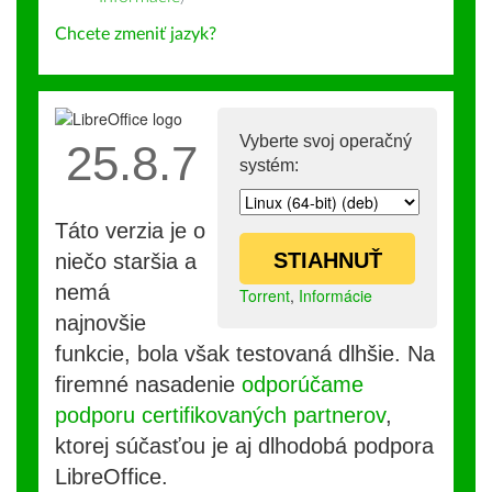
Chcete zmeniť jazyk?
Vyberte svoj operačný
25.8.7
systém:
Táto verzia je o
STIAHNUŤ
niečo staršia a
nemá
Torrent
,
Informácie
najnovšie
funkcie, bola však testovaná dlhšie. Na
firemné nasadenie
odporúčame
podporu certifikovaných partnerov
,
ktorej súčasťou je aj dlhodobá podpora
LibreOffice.