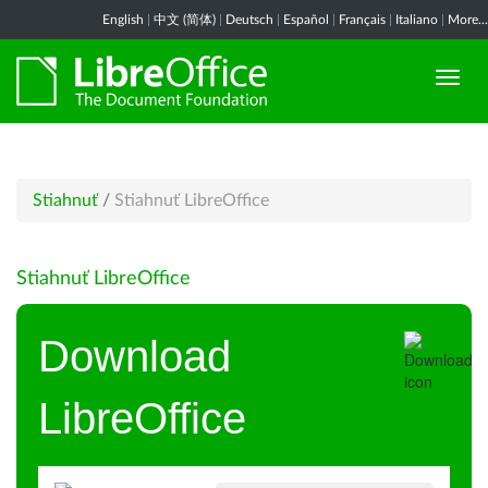
English
|
中文 (简体)
|
Deutsch
|
Español
|
Français
|
Italiano
|
More...
Stiahnuť
/
Stiahnuť LibreOffice
Stiahnuť LibreOffice
Download
LibreOffice