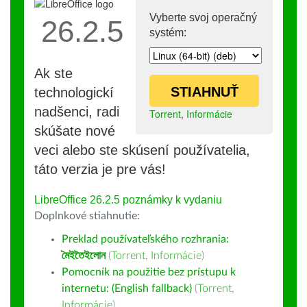
Vyberte svoj operačný
26.2.5
systém:
Ak ste
STIAHNUŤ
technologickí
nadšenci, radi
Torrent
,
Informácie
skúšate nové
veci alebo ste skúsení používatelia,
táto verzia je pre vás!
LibreOffice 26.2.5 poznámky k vydaniu
Doplnkové stiahnutie:
Preklad používateľského rozhrania:
মৈইতৈইলোন
(
Torrent
,
Informácie
)
Pomocník na použitie bez prístupu k
internetu: (English fallback)
(
Torrent
,
Informácie
)