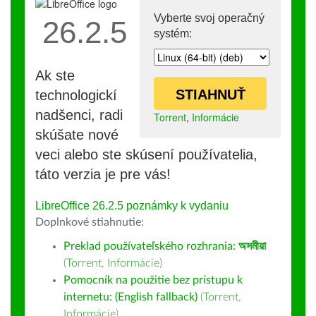
Vyberte svoj operačný
26.2.5
systém:
Ak ste
STIAHNUŤ
technologickí
nadšenci, radi
Torrent
,
Informácie
skúšate nové
veci alebo ste skúsení používatelia,
táto verzia je pre vás!
LibreOffice 26.2.5 poznámky k vydaniu
Doplnkové stiahnutie:
Preklad používateľského rozhrania:
অসমীয়া
(
Torrent
,
Informácie
)
Pomocník na použitie bez prístupu k
internetu: (English fallback)
(
Torrent
,
Informácie
)