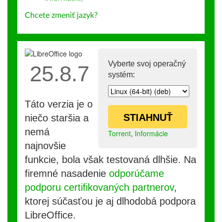
Chcete zmeniť jazyk?
Vyberte svoj operačný
25.8.7
systém:
Táto verzia je o
STIAHNUŤ
niečo staršia a
nemá
Torrent
,
Informácie
najnovšie
funkcie, bola však testovaná dlhšie. Na
firemné nasadenie
odporúčame
podporu certifikovaných partnerov
,
ktorej súčasťou je aj dlhodobá podpora
LibreOffice.