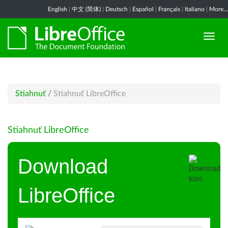
English
|
中文 (简体)
|
Deutsch
|
Español
|
Français
|
Italiano
|
More...
Stiahnuť
/
Stiahnuť LibreOffice
Stiahnuť LibreOffice
Download
LibreOffice