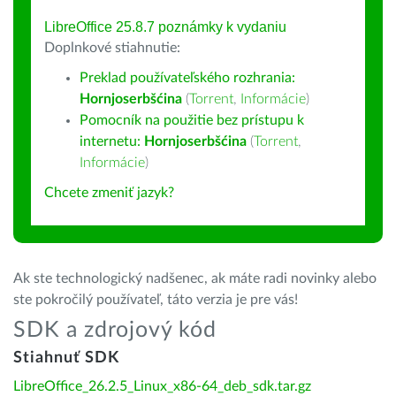
LibreOffice 25.8.7 poznámky k vydaniu
Doplnkové stiahnutie:
Preklad používateľského rozhrania:
Hornjoserbšćina
(
Torrent
,
Informácie
)
Pomocník na použitie bez prístupu k
internetu:
Hornjoserbšćina
(
Torrent
,
Informácie
)
Chcete zmeniť jazyk?
Ak ste technologický nadšenec, ak máte radi novinky alebo
ste pokročilý používateľ, táto verzia je pre vás!
SDK a zdrojový kód
Stiahnuť SDK
LibreOffice_26.2.5_Linux_x86-64_deb_sdk.tar.gz