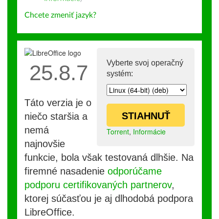
Chcete zmeniť jazyk?
Vyberte svoj operačný
25.8.7
systém:
Táto verzia je o
STIAHNUŤ
niečo staršia a
nemá
Torrent
,
Informácie
najnovšie
funkcie, bola však testovaná dlhšie. Na
firemné nasadenie
odporúčame
podporu certifikovaných partnerov
,
ktorej súčasťou je aj dlhodobá podpora
LibreOffice.