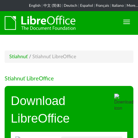
English
|
中文 (简体)
|
Deutsch
|
Español
|
Français
|
Italiano
|
More...
Stiahnuť
/
Stiahnuť LibreOffice
Stiahnuť LibreOffice
Download
LibreOffice