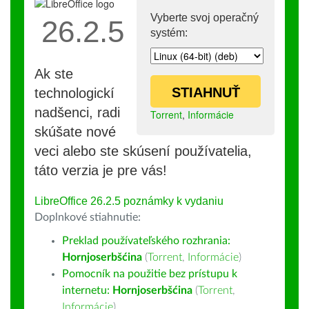
Vyberte svoj operačný
26.2.5
systém:
Ak ste
STIAHNUŤ
technologickí
nadšenci, radi
Torrent
,
Informácie
skúšate nové
veci alebo ste skúsení používatelia,
táto verzia je pre vás!
LibreOffice 26.2.5 poznámky k vydaniu
Doplnkové stiahnutie:
Preklad používateľského rozhrania:
Hornjoserbšćina
(
Torrent
,
Informácie
)
Pomocník na použitie bez prístupu k
internetu:
Hornjoserbšćina
(
Torrent
,
Informácie
)