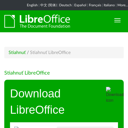
English
|
中文 (简体)
|
Deutsch
|
Español
|
Français
|
Italiano
|
More...
Stiahnuť
/
Stiahnuť LibreOffice
Stiahnuť LibreOffice
Download
LibreOffice