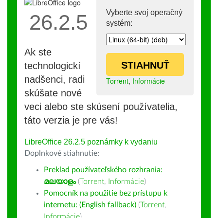
Vyberte svoj operačný
26.2.5
systém:
Ak ste
STIAHNUŤ
technologickí
nadšenci, radi
Torrent
,
Informácie
skúšate nové
veci alebo ste skúsení používatelia,
táto verzia je pre vás!
LibreOffice 26.2.5 poznámky k vydaniu
Doplnkové stiahnutie:
Preklad používateľského rozhrania:
മലയാളം
(
Torrent
,
Informácie
)
Pomocník na použitie bez prístupu k
internetu: (English fallback)
(
Torrent
,
Informácie
)