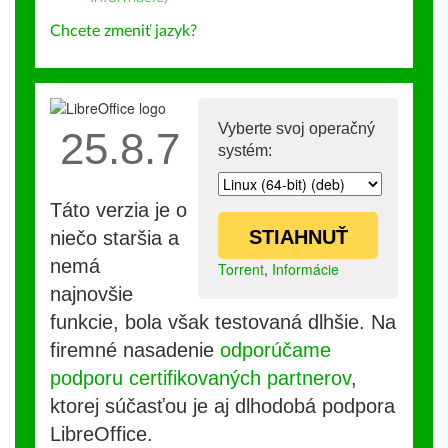
Chcete zmeniť jazyk?
Vyberte svoj operačný
25.8.7
systém:
Táto verzia je o
STIAHNUŤ
niečo staršia a
nemá
Torrent
,
Informácie
najnovšie
funkcie, bola však testovaná dlhšie. Na
firemné nasadenie
odporúčame
podporu certifikovaných partnerov
,
ktorej súčasťou je aj dlhodobá podpora
LibreOffice.