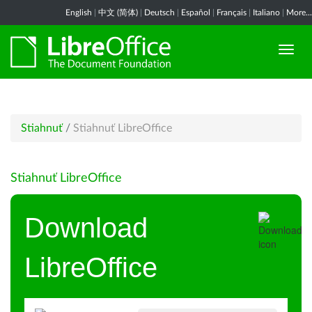
English
|
中文 (简体)
|
Deutsch
|
Español
|
Français
|
Italiano
|
More...
Stiahnuť
/
Stiahnuť LibreOffice
Stiahnuť LibreOffice
Download
LibreOffice