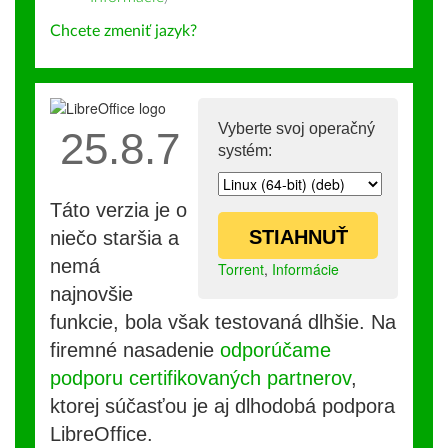
Chcete zmeniť jazyk?
Vyberte svoj operačný
25.8.7
systém:
Táto verzia je o
STIAHNUŤ
niečo staršia a
nemá
Torrent
,
Informácie
najnovšie
funkcie, bola však testovaná dlhšie. Na
firemné nasadenie
odporúčame
podporu certifikovaných partnerov
,
ktorej súčasťou je aj dlhodobá podpora
LibreOffice.