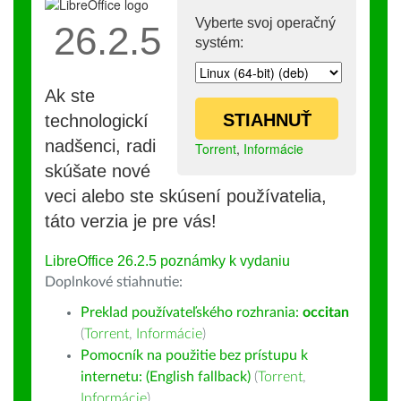
Vyberte svoj operačný
26.2.5
systém:
Ak ste
STIAHNUŤ
technologickí
nadšenci, radi
Torrent
,
Informácie
skúšate nové
veci alebo ste skúsení používatelia,
táto verzia je pre vás!
LibreOffice 26.2.5 poznámky k vydaniu
Doplnkové stiahnutie:
Preklad používateľského rozhrania:
occitan
(
Torrent
,
Informácie
)
Pomocník na použitie bez prístupu k
internetu: (English fallback)
(
Torrent
,
Informácie
)