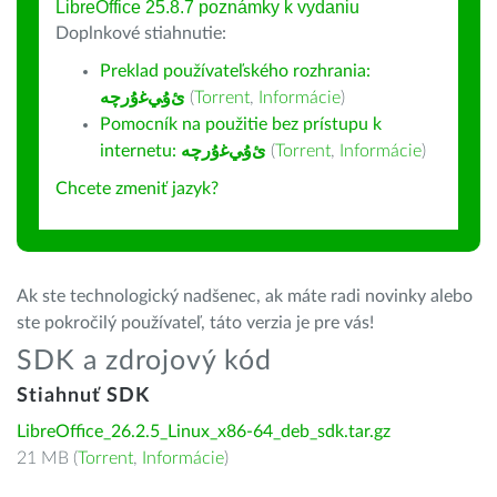
LibreOffice 25.8.7 poznámky k vydaniu
Doplnkové stiahnutie:
Preklad používateľského rozhrania:
ﺉۇﻲﻏۇﺭچە
(
Torrent
,
Informácie
)
Pomocník na použitie bez prístupu k
internetu:
ﺉۇﻲﻏۇﺭچە
(
Torrent
,
Informácie
)
Chcete zmeniť jazyk?
Ak ste technologický nadšenec, ak máte radi novinky alebo
ste pokročilý používateľ, táto verzia je pre vás!
SDK a zdrojový kód
Stiahnuť SDK
LibreOffice_26.2.5_Linux_x86-64_deb_sdk.tar.gz
21 MB (
Torrent
,
Informácie
)