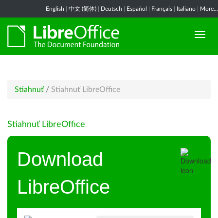
English
|
中文 (简体)
|
Deutsch
|
Español
|
Français
|
Italiano
|
More...
Stiahnuť
/
Stiahnuť LibreOffice
Stiahnuť LibreOffice
Download
LibreOffice