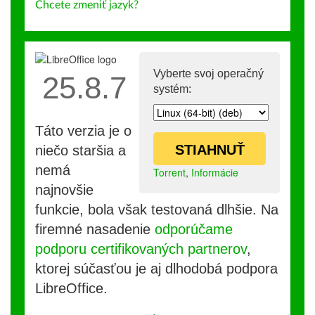
Chcete zmeniť jazyk?
Vyberte svoj operačný
25.8.7
systém:
Táto verzia je o
STIAHNUŤ
niečo staršia a
nemá
Torrent
,
Informácie
najnovšie
funkcie, bola však testovaná dlhšie. Na
firemné nasadenie
odporúčame
podporu certifikovaných partnerov
,
ktorej súčasťou je aj dlhodobá podpora
LibreOffice.