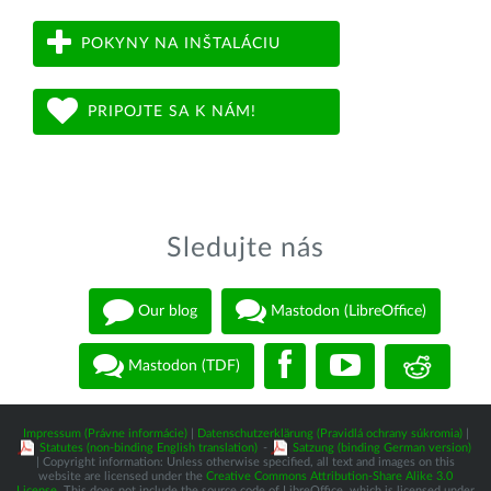
POKYNY NA INŠTALÁCIU
PRIPOJTE SA K NÁM!
Sledujte nás
Our blog
Mastodon (LibreOffice)
Mastodon (TDF)
Impressum (Právne informácie)
|
Datenschutzerklärung (Pravidlá ochrany súkromia)
|
Statutes (non-binding English translation)
-
Satzung (binding German version)
| Copyright information: Unless otherwise specified, all text and images on this
website are licensed under the
Creative Commons Attribution-Share Alike 3.0
License
. This does not include the source code of LibreOffice, which is licensed under