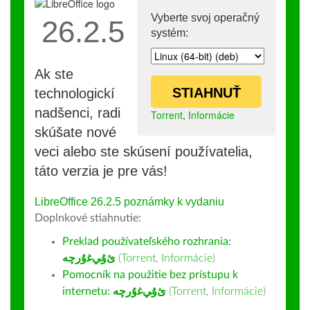
Vyberte svoj operačný
26.2.5
systém:
Ak ste
STIAHNUŤ
technologickí
nadšenci, radi
Torrent
,
Informácie
skúšate nové
veci alebo ste skúsení používatelia,
táto verzia je pre vás!
LibreOffice 26.2.5 poznámky k vydaniu
Doplnkové stiahnutie:
Preklad používateľského rozhrania:
ﺉۇﻲﻏۇﺭچە
(
Torrent
,
Informácie
)
Pomocník na použitie bez prístupu k
internetu:
ﺉۇﻲﻏۇﺭچە
(
Torrent
,
Informácie
)