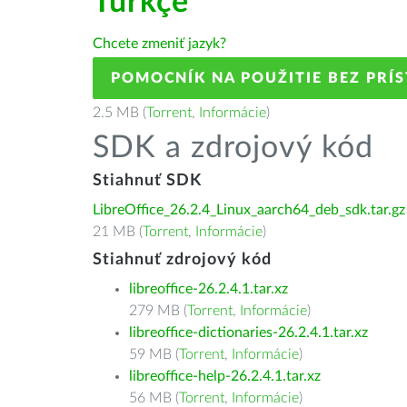
Türkçe
Chcete zmeniť jazyk?
POMOCNÍK NA POUŽITIE BEZ PRÍ
2.5 MB (
Torrent
,
Informácie
)
SDK a zdrojový kód
Stiahnuť SDK
LibreOffice_26.2.4_Linux_aarch64_deb_sdk.tar.gz
21 MB (
Torrent
,
Informácie
)
Stiahnuť zdrojový kód
libreoffice-26.2.4.1.tar.xz
279 MB (
Torrent
,
Informácie
)
libreoffice-dictionaries-26.2.4.1.tar.xz
59 MB (
Torrent
,
Informácie
)
libreoffice-help-26.2.4.1.tar.xz
56 MB (
Torrent
,
Informácie
)