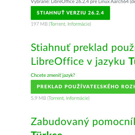
Vybrané: LibreOffice 26.2.4 pre Linux Aarch64 (d
STIAHNUŤ VERZIU 26.2.4
197 MB (
Torrent
,
Informácie
)
Stiahnuť preklad použ
LibreOffice v jazyku
T
Chcete zmeniť jazyk?
PREKLAD POUŽÍVATEĽSKÉHO ROZ
5.9 MB (
Torrent
,
Informácie
)
Zabudovaný pomocník 