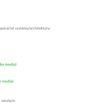
e operačné systémy/architektúry:
bo novšia)
 novšia)
h
verziách: