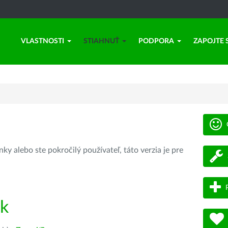
VLASTNOSTI
STIAHNUŤ
PODPORA
ZAPOJTE 
ky alebo ste pokročilý používateľ, táto verzia je pre
ík