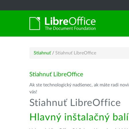
Stiahnuť
/
Stiahnuť LibreOffice
Stiahnuť LibreOffice
Ak ste technologický nadšenec, ak máte radi novin
vás!
Stiahnuť LibreOffice
Hlavný inštalačný bal