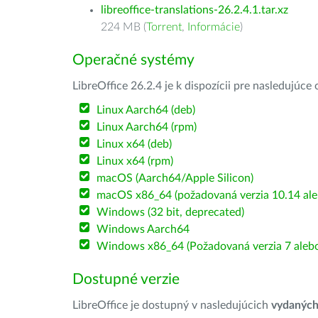
libreoffice-translations-26.2.4.1.tar.xz
224 MB (
Torrent
,
Informácie
)
Operačné systémy
LibreOffice 26.2.4 je k dispozícii pre nasledujúc
Linux Aarch64 (deb)
Linux Aarch64 (rpm)
Linux x64 (deb)
Linux x64 (rpm)
macOS (Aarch64/Apple Silicon)
macOS x86_64 (požadovaná verzia 10.14 ale
Windows (32 bit, deprecated)
Windows Aarch64
Windows x86_64 (Požadovaná verzia 7 alebo
Dostupné verzie
LibreOffice je dostupný v nasledujúcich
vydanýc