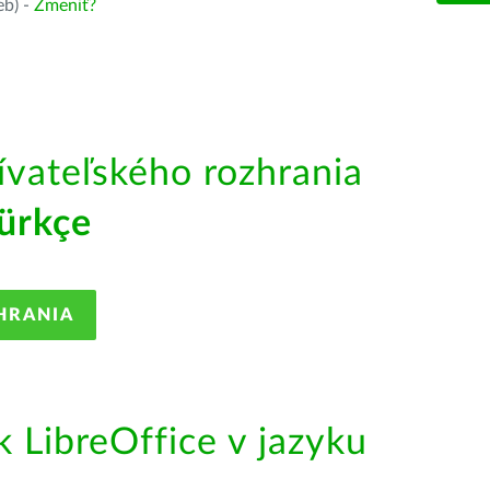
eb) -
Zmeniť?
ívateľského rozhrania
ürkçe
HRANIA
LibreOffice v jazyku