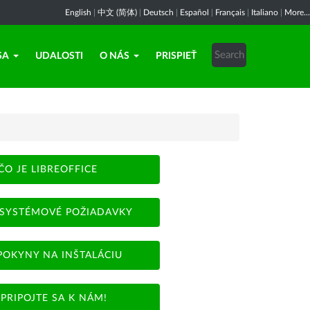
English
|
中文 (简体)
|
Deutsch
|
Español
|
Français
|
Italiano
|
More...
SA
UDALOSTI
O NÁS
PRISPIEŤ
ČO JE LIBREOFFICE
SYSTÉMOVÉ POŽIADAVKY
POKYNY NA INŠTALÁCIU
PRIPOJTE SA K NÁM!