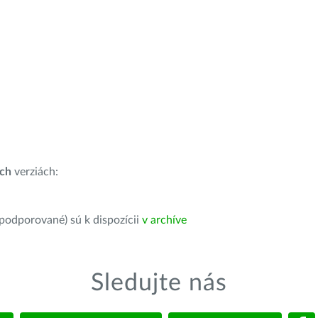
ích
verziách:
 podporované) sú k dispozícii
v archíve
Sledujte nás