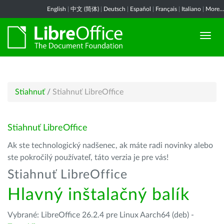
English
|
中文 (简体)
|
Deutsch
|
Español
|
Français
|
Italiano
|
More...
Stiahnuť
/
Stiahnuť LibreOffice
Stiahnuť LibreOffice
Ak ste technologický nadšenec, ak máte radi novinky alebo
ste pokročilý používateľ, táto verzia je pre vás!
Stiahnuť LibreOffice
Hlavný inštalačný balík
Vybrané: LibreOffice 26.2.4 pre Linux Aarch64 (deb) -