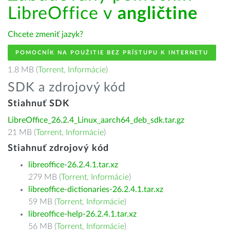
LibreOffice v
angličtine
Chcete zmeniť jazyk?
POMOCNÍK NA POUŽITIE BEZ PRÍSTUPU K INTERNETU
1.8 MB (
Torrent
,
Informácie
)
SDK a zdrojový kód
Stiahnuť SDK
LibreOffice_26.2.4_Linux_aarch64_deb_sdk.tar.gz
21 MB (
Torrent
,
Informácie
)
Stiahnuť zdrojový kód
libreoffice-26.2.4.1.tar.xz
279 MB (
Torrent
,
Informácie
)
libreoffice-dictionaries-26.2.4.1.tar.xz
59 MB (
Torrent
,
Informácie
)
libreoffice-help-26.2.4.1.tar.xz
56 MB (
Torrent
,
Informácie
)