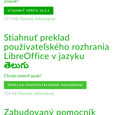
Zmeniť?
STIAHNUŤ VERZIU 26.2.4
197 MB (
Torrent
,
Informácie
)
Stiahnuť preklad
používateľského rozhrania
LibreOffice v jazyku
తెలుగు
Chcete zmeniť jazyk?
PREKLAD POUŽÍVATEĽSKÉHO ROZHRANIA
759 KB (
Torrent
,
Informácie
)
Zabudovaný pomocník