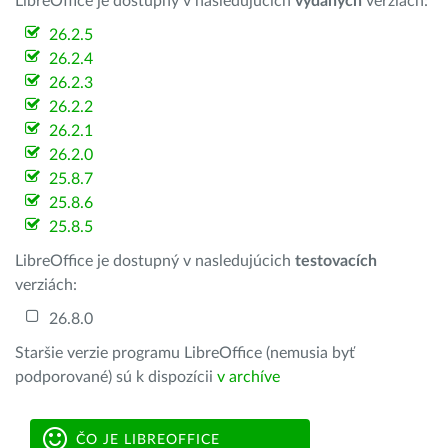
LibreOffice je dostupný v nasledujúcich
vydaných
verziách:
26.2.5
26.2.4
26.2.3
26.2.2
26.2.1
26.2.0
25.8.7
25.8.6
25.8.5
LibreOffice je dostupný v nasledujúcich
testovacích
verziách:
26.8.0
Staršie verzie programu LibreOffice (nemusia byť
podporované) sú k dispozícii
v archíve
ČO JE LIBREOFFICE