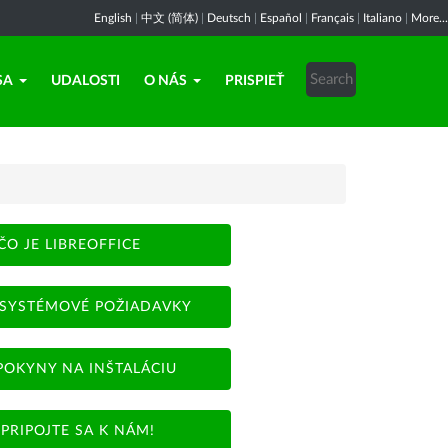
English
|
中文 (简体)
|
Deutsch
|
Español
|
Français
|
Italiano
|
More...
SA
UDALOSTI
O NÁS
PRISPIEŤ
ČO JE LIBREOFFICE
SYSTÉMOVÉ POŽIADAVKY
POKYNY NA INŠTALÁCIU
PRIPOJTE SA K NÁM!