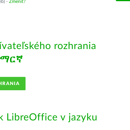
eb) -
Zmeniť?
ívateľského rozhrania
አማርኛ
HRANIA
LibreOffice v jazyku