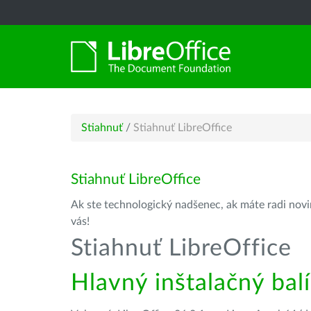
Stiahnuť
/
Stiahnuť LibreOffice
Stiahnuť LibreOffice
Ak ste technologický nadšenec, ak máte radi novin
vás!
Stiahnuť LibreOffice
Hlavný inštalačný bal