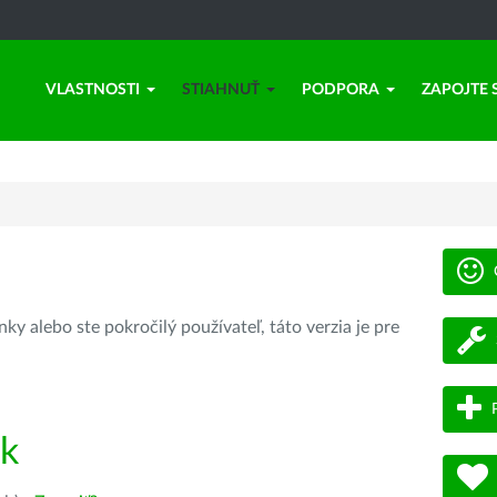
VLASTNOSTI
STIAHNUŤ
PODPORA
ZAPOJTE 
ky alebo ste pokročilý používateľ, táto verzia je pre
ík