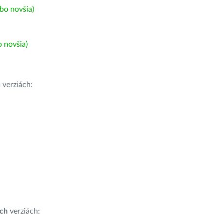
bo novšia)
 novšia)
h
verziách:
ích
verziách: