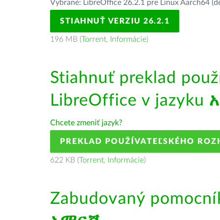
Vybrané: LibreOffice 26.2.1 pre Linux Aarch64 (d
STIAHNUŤ VERZIU 26.2.1
196 MB (
Torrent
,
Informácie
)
Stiahnuť preklad použ
LibreOffice v jazyku
Chcete zmeniť jazyk?
PREKLAD POUŽÍVATEĽSKÉHO ROZ
622 KB (
Torrent
,
Informácie
)
Zabudovaný pomocník 