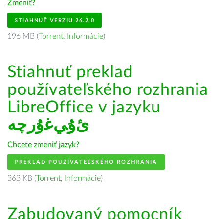
Zmeniť?
STIAHNUŤ VERZIU 26.2.0
196 MB (
Torrent
,
Informácie
)
Stiahnuť preklad
používateľského rozhrania
LibreOffice v jazyku
ﺉۇﻲﻏۇﺭچە
Chcete zmeniť jazyk?
PREKLAD POUŽÍVATEĽSKÉHO ROZHRANIA
363 KB (
Torrent
,
Informácie
)
Zabudovaný pomocník