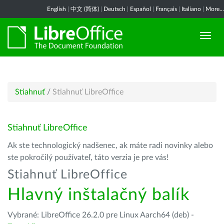
English
|
中文 (简体)
|
Deutsch
|
Español
|
Français
|
Italiano
|
More...
Stiahnuť
/
Stiahnuť LibreOffice
Stiahnuť LibreOffice
Ak ste technologický nadšenec, ak máte radi novinky alebo
ste pokročilý používateľ, táto verzia je pre vás!
Stiahnuť LibreOffice
Hlavný inštalačný balík
Vybrané: LibreOffice 26.2.0 pre Linux Aarch64 (deb) -