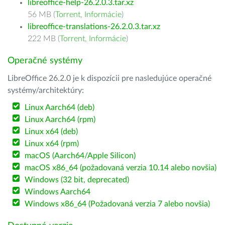
libreoffice-help-26.2.0.3.tar.xz
56 MB (
Torrent
,
Informácie
)
libreoffice-translations-26.2.0.3.tar.xz
222 MB (
Torrent
,
Informácie
)
Operačné systémy
LibreOffice 26.2.0 je k dispozícii pre nasledujúce operačné
systémy/architektúry:
Linux Aarch64 (deb)
Linux Aarch64 (rpm)
Linux x64 (deb)
Linux x64 (rpm)
macOS (Aarch64/Apple Silicon)
macOS x86_64 (požadovaná verzia 10.14 alebo novšia)
Windows (32 bit, deprecated)
Windows Aarch64
Windows x86_64 (Požadovaná verzia 7 alebo novšia)