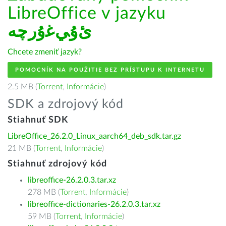
LibreOffice v jazyku
ﺉۇﻲﻏۇﺭچە
Chcete zmeniť jazyk?
POMOCNÍK NA POUŽITIE BEZ PRÍSTUPU K INTERNETU
2.5 MB (
Torrent
,
Informácie
)
SDK a zdrojový kód
Stiahnuť SDK
LibreOffice_26.2.0_Linux_aarch64_deb_sdk.tar.gz
21 MB (
Torrent
,
Informácie
)
Stiahnuť zdrojový kód
libreoffice-26.2.0.3.tar.xz
278 MB (
Torrent
,
Informácie
)
libreoffice-dictionaries-26.2.0.3.tar.xz
59 MB (
Torrent
,
Informácie
)