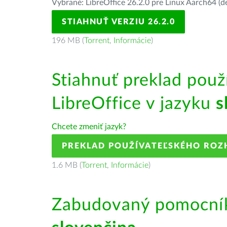
Vybrané: LibreOffice 26.2.0 pre Linux Aarch64 (d
STIAHNUŤ VERZIU 26.2.0
196 MB (
Torrent
,
Informácie
)
Stiahnuť preklad použ
LibreOffice v jazyku
s
Chcete zmeniť jazyk?
PREKLAD POUŽÍVATEĽSKÉHO ROZ
1.6 MB (
Torrent
,
Informácie
)
Zabudovaný pomocník 