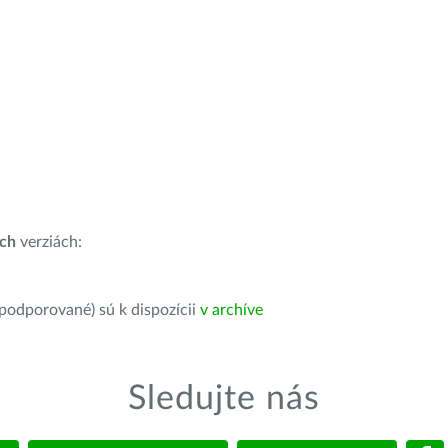
ích
verziách:
 podporované) sú k dispozícii
v archíve
Sledujte nás