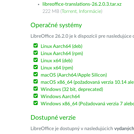
libreoffice-translations-26.2.0.3.tar.xz
222 MB (
Torrent
,
Informácie
)
Operačné systémy
LibreOffice 26.2.0 je k dispozícii pre nasledujúc
Linux Aarch64 (deb)
Linux Aarch64 (rpm)
Linux x64 (deb)
Linux x64 (rpm)
macOS (Aarch64/Apple Silicon)
macOS x86_64 (požadovaná verzia 10.14 ale
Windows (32 bit, deprecated)
Windows Aarch64
Windows x86_64 (Požadovaná verzia 7 alebo
Dostupné verzie
LibreOffice je dostupný v nasledujúcich
vydanýc