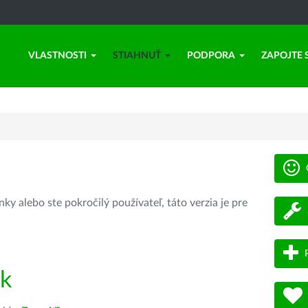
VLASTNOSTI
STIAHNUŤ
PODPORA
ZAPOJTE 
ky alebo ste pokročilý používateľ, táto verzia je pre
ík