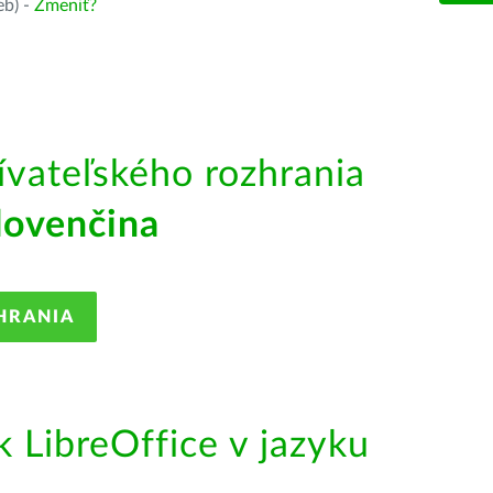
eb) -
Zmeniť?
ívateľského rozhrania
lovenčina
HRANIA
LibreOffice v jazyku