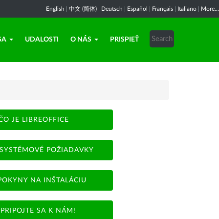
English
|
中文 (简体)
|
Deutsch
|
Español
|
Français
|
Italiano
|
More...
SA
UDALOSTI
O NÁS
PRISPIEŤ
ČO JE LIBREOFFICE
SYSTÉMOVÉ POŽIADAVKY
POKYNY NA INŠTALÁCIU
PRIPOJTE SA K NÁM!