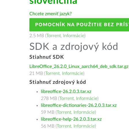
slovenčina
Chcete zmeniť jazyk?
POMOCNÍK NA POUŽITIE BEZ PRÍ
2.5 MB (
Torrent
,
Informácie
)
SDK a zdrojový kód
Stiahnuť SDK
LibreOffice_26.2.0_Linux_aarch64_deb_sdk.tar.gz
21 MB (
Torrent
,
Informácie
)
Stiahnuť zdrojový kód
libreoffice-26.2.0.3.tar.xz
278 MB (
Torrent
,
Informácie
)
libreoffice-dictionaries-26.2.0.3.tar.xz
59 MB (
Torrent
,
Informácie
)
libreoffice-help-26.2.0.3.tar.xz
56 MB (
Torrent
,
Informácie
)