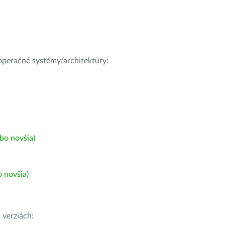
e operačné systémy/architektúry:
bo novšia)
 novšia)
h
verziách: