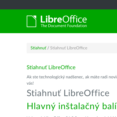
Stiahnuť
/
Stiahnuť LibreOffice
Stiahnuť LibreOffice
Ak ste technologický nadšenec, ak máte radi novin
vás!
Stiahnuť LibreOffice
Hlavný inštalačný bal