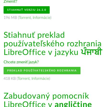
Zmeniť?
STIAHNUŤ VERZIU 26.2.0
196 MB (
Torrent
,
Informácie
)
Stiahnuť preklad
používateľského rozhrania
LibreOffice v jazyku
ਪੰਜਾਬੀ
Chcete zmeniť jazyk?
PREKLAD POUŽÍVATEĽSKÉHO ROZHRANIA
418 KB (
Torrent
,
Informácie
)
Zabudovaný pomocník
LibreOffice v
angličtine