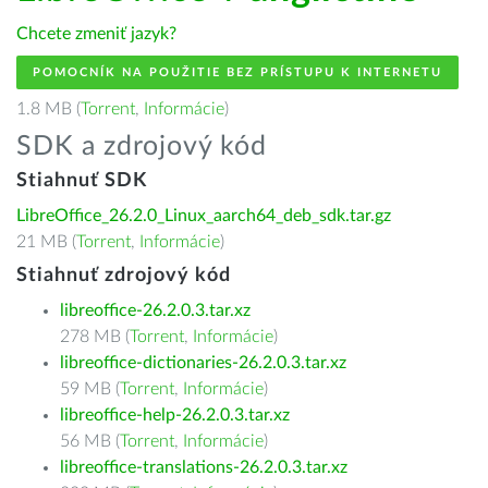
Chcete zmeniť jazyk?
POMOCNÍK NA POUŽITIE BEZ PRÍSTUPU K INTERNETU
1.8 MB (
Torrent
,
Informácie
)
SDK a zdrojový kód
Stiahnuť SDK
LibreOffice_26.2.0_Linux_aarch64_deb_sdk.tar.gz
21 MB (
Torrent
,
Informácie
)
Stiahnuť zdrojový kód
libreoffice-26.2.0.3.tar.xz
278 MB (
Torrent
,
Informácie
)
libreoffice-dictionaries-26.2.0.3.tar.xz
59 MB (
Torrent
,
Informácie
)
libreoffice-help-26.2.0.3.tar.xz
56 MB (
Torrent
,
Informácie
)
libreoffice-translations-26.2.0.3.tar.xz