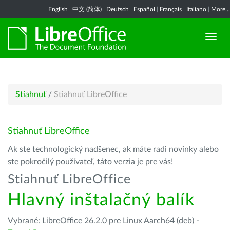
English
|
中文 (简体)
|
Deutsch
|
Español
|
Français
|
Italiano
|
More...
Stiahnuť
/
Stiahnuť LibreOffice
Stiahnuť LibreOffice
Ak ste technologický nadšenec, ak máte radi novinky alebo
ste pokročilý používateľ, táto verzia je pre vás!
Stiahnuť LibreOffice
Hlavný inštalačný balík
Vybrané: LibreOffice 26.2.0 pre Linux Aarch64 (deb) -