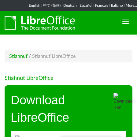
English
|
中文 (简体)
|
Deutsch
|
Español
|
Français
|
Italiano
|
More...
Stiahnuť
/
Stiahnuť LibreOffice
Stiahnuť LibreOffice
Download
LibreOffice