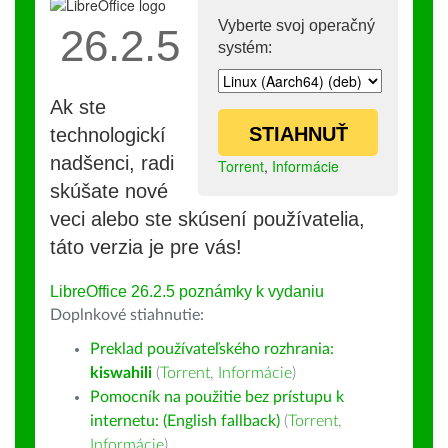
Vyberte svoj operačný
26.2.5
systém:
Ak ste
STIAHNUŤ
technologickí
nadšenci, radi
Torrent
,
Informácie
skúšate nové
veci alebo ste skúsení používatelia,
táto verzia je pre vás!
LibreOffice 26.2.5 poznámky k vydaniu
Doplnkové stiahnutie:
Preklad používateľského rozhrania:
kiswahili
(
Torrent
,
Informácie
)
Pomocník na použitie bez prístupu k
internetu: (English fallback)
(
Torrent
,
Informácie
)