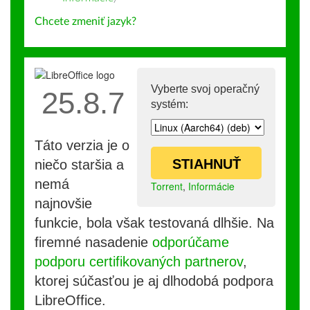
Chcete zmeniť jazyk?
Vyberte svoj operačný
25.8.7
systém:
Táto verzia je o
STIAHNUŤ
niečo staršia a
nemá
Torrent
,
Informácie
najnovšie
funkcie, bola však testovaná dlhšie. Na
firemné nasadenie
odporúčame
podporu certifikovaných partnerov
,
ktorej súčasťou je aj dlhodobá podpora
LibreOffice.