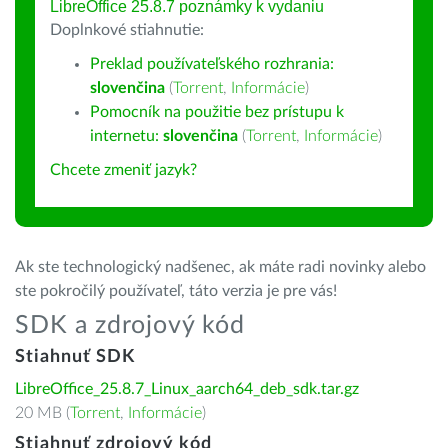
LibreOffice 25.8.7 poznámky k vydaniu
Doplnkové stiahnutie:
Preklad používateľského rozhrania:
slovenčina
(
Torrent
,
Informácie
)
Pomocník na použitie bez prístupu k
internetu:
slovenčina
(
Torrent
,
Informácie
)
Chcete zmeniť jazyk?
Ak ste technologický nadšenec, ak máte radi novinky alebo
ste pokročilý používateľ, táto verzia je pre vás!
SDK a zdrojový kód
Stiahnuť SDK
LibreOffice_25.8.7_Linux_aarch64_deb_sdk.tar.gz
20 MB (
Torrent
,
Informácie
)
Stiahnuť zdrojový kód