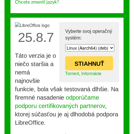
Chcete zmeniť jazyk?
Vyberte svoj operačný
25.8.7
systém:
Táto verzia je o
STIAHNUŤ
niečo staršia a
nemá
Torrent
,
Informácie
najnovšie
funkcie, bola však testovaná dlhšie. Na
firemné nasadenie
odporúčame
podporu certifikovaných partnerov
,
ktorej súčasťou je aj dlhodobá podpora
LibreOffice.