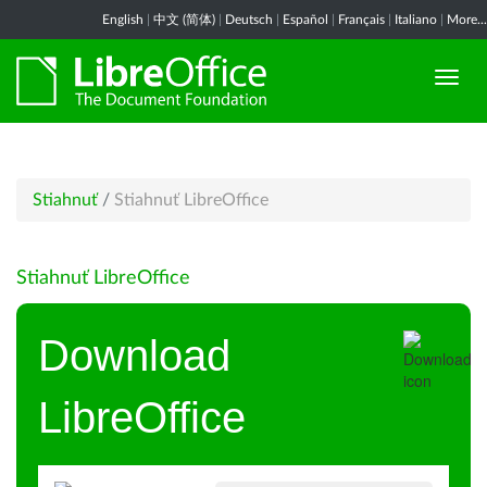
English
|
中文 (简体)
|
Deutsch
|
Español
|
Français
|
Italiano
|
More...
Stiahnuť
/
Stiahnuť LibreOffice
Stiahnuť LibreOffice
Download
LibreOffice