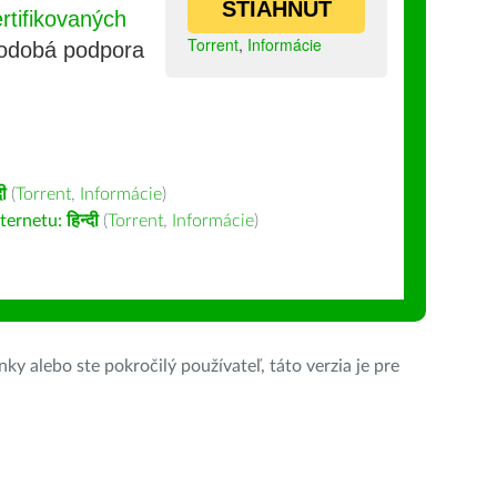
STIAHNUŤ
tifikovaných
Torrent
,
Informácie
lhodobá podpora
दी
(
Torrent
,
Informácie
)
nternetu:
हिन्दी
(
Torrent
,
Informácie
)
ky alebo ste pokročilý používateľ, táto verzia je pre