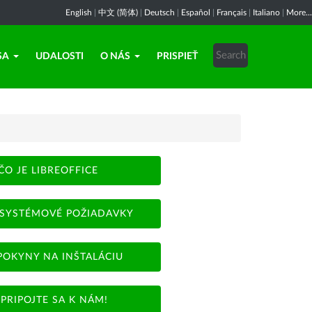
English
|
中文 (简体)
|
Deutsch
|
Español
|
Français
|
Italiano
|
More...
SA
UDALOSTI
O NÁS
PRISPIEŤ
ČO JE LIBREOFFICE
SYSTÉMOVÉ POŽIADAVKY
POKYNY NA INŠTALÁCIU
PRIPOJTE SA K NÁM!