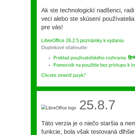
Ak ste technologickí nadšenci, rad
veci alebo ste skúsení používatelia,
pre vás!
LibreOffice 26.2.5 poznámky k vydaniu
Doplnkové stiahnutie:
Preklad používateľského rozhrania:
हिन्
Pomocník na použitie bez prístupu k i
Chcete zmeniť jazyk?
25.8.7
Táto verzia je o niečo staršia a ne
funkcie, bola však testovaná dlhši