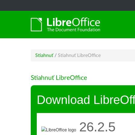
Stiahnuť
/
Stiahnuť LibreOffice
Stiahnuť LibreOffice
Download LibreOff
26.2.5