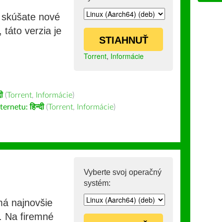
i skúšate nové
 táto verzia je
STIAHNUŤ
Torrent
,
Informácie
दी
(
Torrent
,
Informácie
)
nternetu:
हिन्दी
(
Torrent
,
Informácie
)
Vyberte svoj operačný
systém:
má najnovšie
e. Na firemné