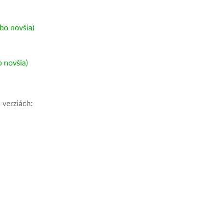
bo novšia)
 novšia)
h
verziách: