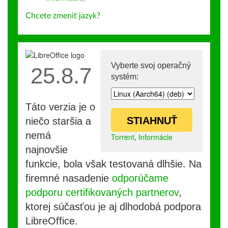
Chcete zmeniť jazyk?
Vyberte svoj operačný
25.8.7
systém:
Táto verzia je o
STIAHNUŤ
niečo staršia a
nemá
Torrent
,
Informácie
najnovšie
funkcie, bola však testovaná dlhšie. Na
firemné nasadenie
odporúčame
podporu certifikovaných partnerov
,
ktorej súčasťou je aj dlhodobá podpora
LibreOffice.