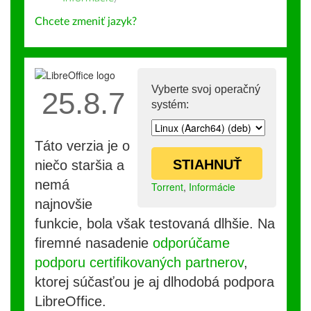
Chcete zmeniť jazyk?
Vyberte svoj operačný
25.8.7
systém:
Táto verzia je o
STIAHNUŤ
niečo staršia a
nemá
Torrent
,
Informácie
najnovšie
funkcie, bola však testovaná dlhšie. Na
firemné nasadenie
odporúčame
podporu certifikovaných partnerov
,
ktorej súčasťou je aj dlhodobá podpora
LibreOffice.