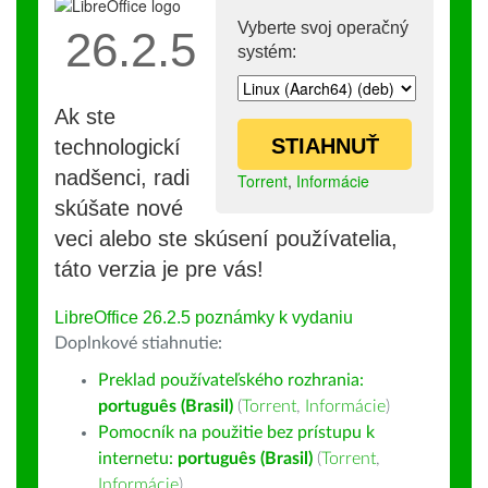
Vyberte svoj operačný
26.2.5
systém:
Ak ste
STIAHNUŤ
technologickí
nadšenci, radi
Torrent
,
Informácie
skúšate nové
veci alebo ste skúsení používatelia,
táto verzia je pre vás!
LibreOffice 26.2.5 poznámky k vydaniu
Doplnkové stiahnutie:
Preklad používateľského rozhrania:
português (Brasil)
(
Torrent
,
Informácie
)
Pomocník na použitie bez prístupu k
internetu:
português (Brasil)
(
Torrent
,
Informácie
)