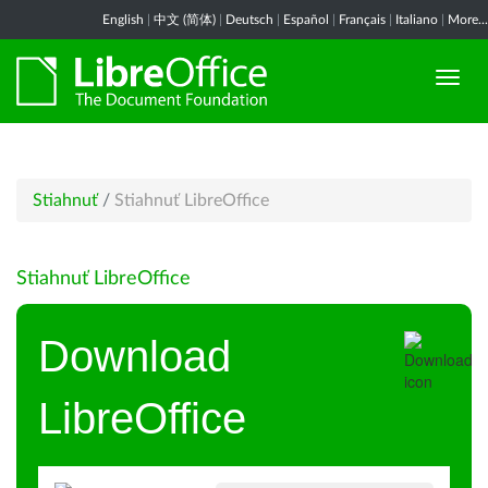
English
|
中文 (简体)
|
Deutsch
|
Español
|
Français
|
Italiano
|
More...
Stiahnuť
/
Stiahnuť LibreOffice
Stiahnuť LibreOffice
Download
LibreOffice