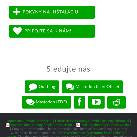
POKYNY NA INŠTALÁCIU
PRIPOJTE SA K NÁM!
Sledujte nás
Our blog
Mastodon (LibreOffice)
Mastodon (TDF)
Impressum (Právne informácie)
|
Datenschutzerklärung (Pravidlá ochrany súkromia)
|
Statutes (non-binding English translation)
-
Satzung (binding German version)
| Copyright information: Unless otherwise specified, all text and images on this
website are licensed under the
Creative Commons Attribution-Share Alike 3.0
License
. This does not include the source code of LibreOffice, which is licensed under