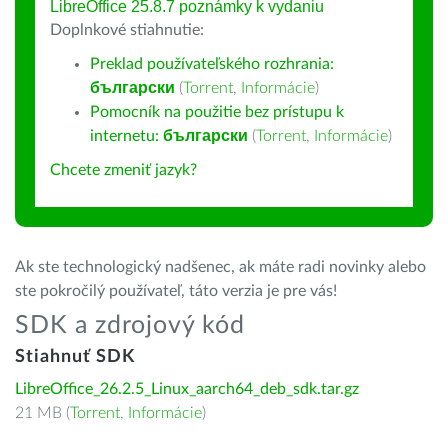
LibreOffice 25.8.7 poznámky k vydaniu
Doplnkové stiahnutie:
Preklad používateľského rozhrania:
български
(
Torrent
,
Informácie
)
Pomocník na použitie bez prístupu k
internetu:
български
(
Torrent
,
Informácie
)
Chcete zmeniť jazyk?
Ak ste technologický nadšenec, ak máte radi novinky alebo
ste pokročilý používateľ, táto verzia je pre vás!
SDK a zdrojový kód
Stiahnuť SDK
LibreOffice_26.2.5_Linux_aarch64_deb_sdk.tar.gz
21 MB (
Torrent
,
Informácie
)