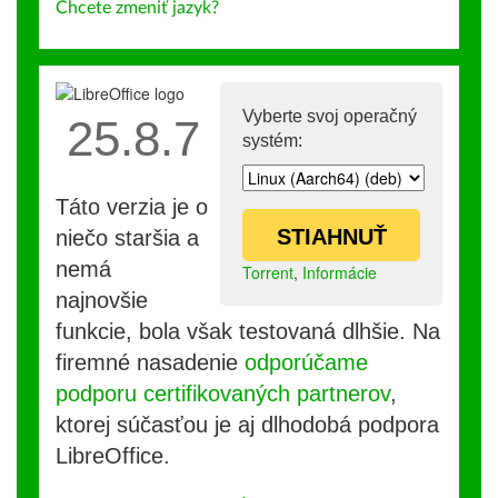
Chcete zmeniť jazyk?
Vyberte svoj operačný
25.8.7
systém:
Táto verzia je o
STIAHNUŤ
niečo staršia a
nemá
Torrent
,
Informácie
najnovšie
funkcie, bola však testovaná dlhšie. Na
firemné nasadenie
odporúčame
podporu certifikovaných partnerov
,
ktorej súčasťou je aj dlhodobá podpora
LibreOffice.