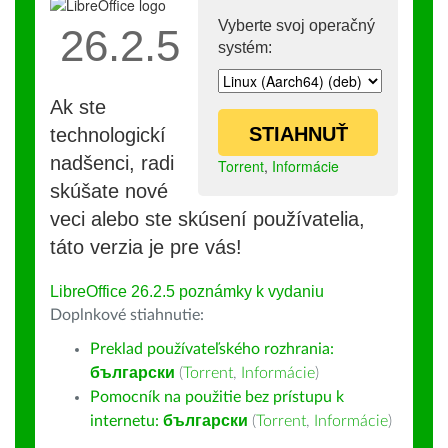
Vyberte svoj operačný
26.2.5
systém:
Ak ste
STIAHNUŤ
technologickí
nadšenci, radi
Torrent
,
Informácie
skúšate nové
veci alebo ste skúsení používatelia,
táto verzia je pre vás!
LibreOffice 26.2.5 poznámky k vydaniu
Doplnkové stiahnutie:
Preklad používateľského rozhrania:
български
(
Torrent
,
Informácie
)
Pomocník na použitie bez prístupu k
internetu:
български
(
Torrent
,
Informácie
)