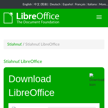
English
|
中文 (简体)
|
Deutsch
|
Español
|
Français
|
Italiano
|
More...
Stiahnuť
/
Stiahnuť LibreOffice
Stiahnuť LibreOffice
Download
LibreOffice