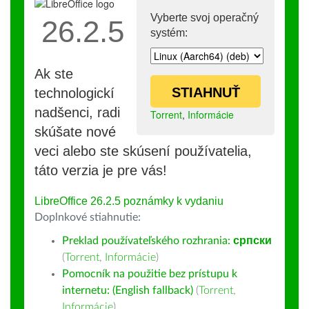
Vyberte svoj operačný
26.2.5
systém:
Ak ste
STIAHNUŤ
technologickí
nadšenci, radi
Torrent
,
Informácie
skúšate nové
veci alebo ste skúsení používatelia,
táto verzia je pre vás!
LibreOffice 26.2.5 poznámky k vydaniu
Doplnkové stiahnutie:
Preklad používateľského rozhrania:
српски
(
Torrent
,
Informácie
)
Pomocník na použitie bez prístupu k
internetu: (English fallback)
(
Torrent
,
Informácie
)