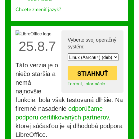
Chcete zmeniť jazyk?
Vyberte svoj operačný
25.8.7
systém:
Táto verzia je o
STIAHNUŤ
niečo staršia a
nemá
Torrent
,
Informácie
najnovšie
funkcie, bola však testovaná dlhšie. Na
firemné nasadenie
odporúčame
podporu certifikovaných partnerov
,
ktorej súčasťou je aj dlhodobá podpora
LibreOffice.