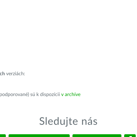
ích
verziách:
 podporované) sú k dispozícii
v archíve
Sledujte nás