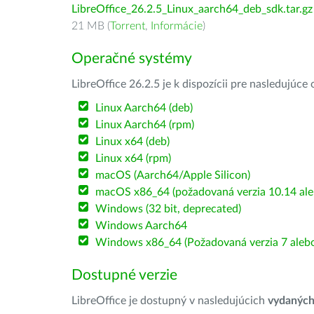
LibreOffice_26.2.5_Linux_aarch64_deb_sdk.tar.gz
21 MB (
Torrent
,
Informácie
)
Operačné systémy
LibreOffice 26.2.5 je k dispozícii pre nasledujúc
Linux Aarch64 (deb)
Linux Aarch64 (rpm)
Linux x64 (deb)
Linux x64 (rpm)
macOS (Aarch64/Apple Silicon)
macOS x86_64 (požadovaná verzia 10.14 ale
Windows (32 bit, deprecated)
Windows Aarch64
Windows x86_64 (Požadovaná verzia 7 alebo
Dostupné verzie
LibreOffice je dostupný v nasledujúcich
vydanýc