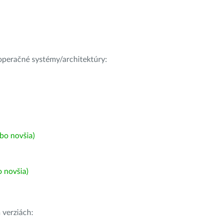
e operačné systémy/architektúry:
bo novšia)
 novšia)
h
verziách: