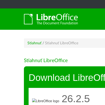
Stiahnuť
/
Stiahnuť LibreOffice
Stiahnuť LibreOffice
Download LibreOff
26.2.5