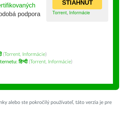
STIAHNUŤ
tifikovaných
Torrent
,
Informácie
lhodobá podpora
दी
(
Torrent
,
Informácie
)
nternetu:
हिन्दी
(
Torrent
,
Informácie
)
ky alebo ste pokročilý používateľ, táto verzia je pre