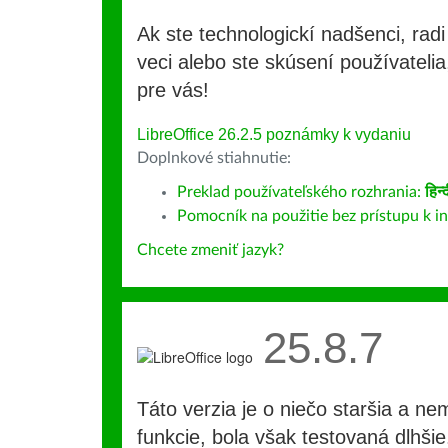
Ak ste technologickí nadšenci, rad
veci alebo ste skúsení používatelia,
pre vás!
LibreOffice 26.2.5 poznámky k vydaniu
Doplnkové stiahnutie:
Preklad používateľského rozhrania:
हिन्
Pomocník na použitie bez prístupu k i
Chcete zmeniť jazyk?
25.8.7
Táto verzia je o niečo staršia a ne
funkcie, bola však testovaná dlhši