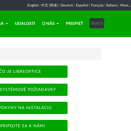
English
|
中文 (简体)
|
Deutsch
|
Español
|
Français
|
Italiano
|
More...
SA
UDALOSTI
O NÁS
PRISPIEŤ
ČO JE LIBREOFFICE
SYSTÉMOVÉ POŽIADAVKY
POKYNY NA INŠTALÁCIU
PRIPOJTE SA K NÁM!