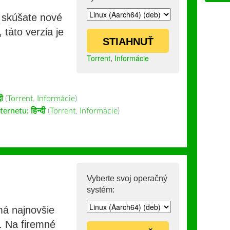
i skúšate nové
 táto verzia je
STIAHNUŤ
Torrent
,
Informácie
दी
(
Torrent
,
Informácie
)
nternetu:
हिन्दी
(
Torrent
,
Informácie
)
Vyberte svoj operačný
systém:
má najnovšie
e. Na firemné