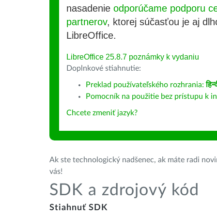
nasadenie
odporúčame podporu cer
partnerov
, ktorej súčasťou je aj d
LibreOffice.
LibreOffice 25.8.7 poznámky k vydaniu
Doplnkové stiahnutie:
Preklad používateľského rozhrania:
हिन्
Pomocník na použitie bez prístupu k i
Chcete zmeniť jazyk?
Ak ste technologický nadšenec, ak máte radi novin
vás!
SDK a zdrojový kód
Stiahnuť SDK